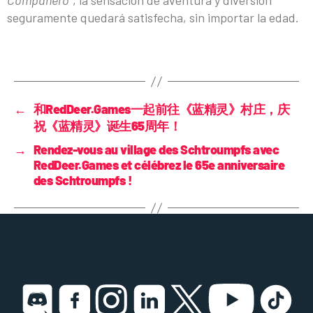
Compañero”
, la sensación de aventura y diversión
seguramente quedará satisfecha, sin importar la edad.
←
和RedDeer.Games一起前往《蓝精灵》村庄，庆
祝《蓝精灵》诞生65周年！
→
Rendez-vous au village des Schtroumpfs avec
RedDeer.Games et célébrez le 65e anniversaire
des Schtroumpfs !