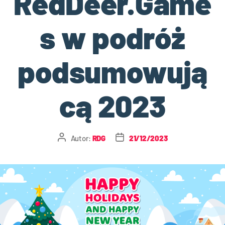
RedDeer.Game
s w podróż
podsumowują
cą 2023
Autor:
RDG
21/12/2023