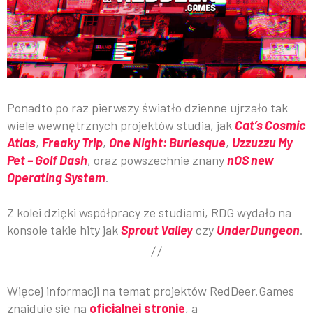
Ponadto po raz pierwszy światło dzienne ujrzało tak
wiele wewnętrznych projektów studia, jak
Cat’s Cosmic
Atlas
,
Freaky Trip
,
One Night: Burlesque
,
Uzzuzzu My
Pet – Golf Dash
, oraz powszechnie znany
nOS new
Operating System
.
Z kolei dzięki współpracy ze studiami, RDG wydało na
konsole takie hity jak
Sprout Valley
czy
UnderDungeon
.
Więcej informacji na temat projektów RedDeer.Games
znajduje się na
oficjalnej stronie
, a