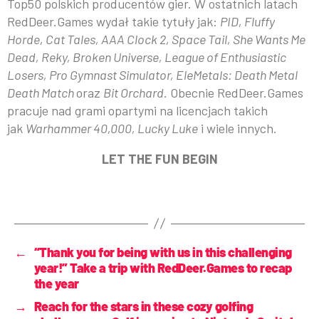
Top50 polskich producentów gier. W ostatnich latach
RedDeer.Games wydał takie tytuły jak:
PID, Fluffy
Horde, Cat Tales, AAA Clock 2, Space Tail, She Wants Me
Dead, Reky, Broken Universe, League of Enthusiastic
Losers, Pro Gymnast Simulator, EleMetals: Death Metal
Death Match
oraz
Bit Orchard
. Obecnie RedDeer.Games
pracuje nad grami opartymi na licencjach takich
jak
Warhammer 40,000, Lucky Luke
i wiele innych.
LET THE FUN BEGIN
←
“Thank you for being with us in this challenging
year!” Take a trip with RedDeer.Games to recap
the year
→
Reach for the stars in these cozy golfing