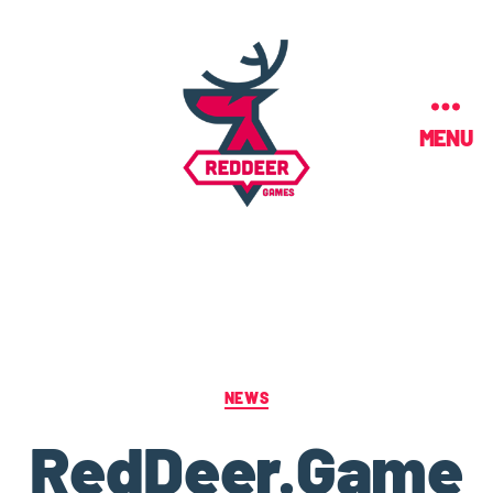
MENU
NEWS
RedDeer.Game