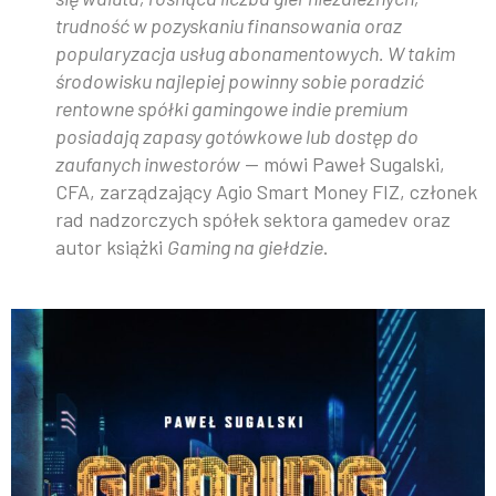
trudność w pozyskaniu finansowania oraz
popularyzacja usług abonamentowych. W takim
środowisku najlepiej powinny sobie poradzić
rentowne spółki gamingowe indie premium
posiadają zapasy gotówkowe lub dostęp do
zaufanych inwestorów
— mówi Paweł Sugalski,
CFA, zarządzający Agio Smart Money FIZ, członek
rad nadzorczych spółek sektora gamedev oraz
autor książki
Gaming na giełdzie
.