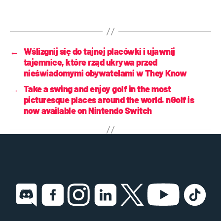
←
Wślizgnij się do tajnej placówki i ujawnij
tajemnice, które rząd ukrywa przed
nieświadomymi obywatelami w They Know
→
Take a swing and enjoy golf in the most
picturesque places around the world. nGolf is
now available on Nintendo Switch