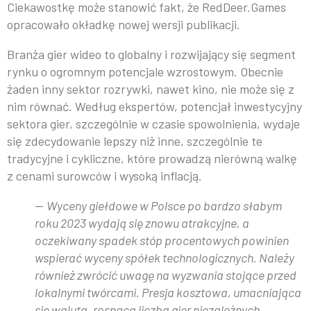
Ciekawostkę może stanowić fakt, że RedDeer.Games
opracowało okładkę nowej wersji publikacji.
Branża gier wideo to globalny i rozwijający się segment
rynku o ogromnym potencjale wzrostowym. Obecnie
żaden inny sektor rozrywki, nawet kino, nie może się z
nim równać. Według ekspertów, potencjał inwestycyjny
sektora gier, szczególnie w czasie spowolnienia, wydaje
się zdecydowanie lepszy niż inne, szczególnie te
tradycyjne i cykliczne, które prowadzą nierówną walkę
z cenami surowców i wysoką inflacją.
—
Wyceny giełdowe w Polsce po bardzo słabym
roku 2023 wydają się znowu atrakcyjne, a
oczekiwany spadek stóp procentowych powinien
wspierać wyceny spółek technologicznych. Należy
również zwrócić uwagę na wyzwania stojące przed
lokalnymi twórcami. Presja kosztowa, umacniająca
się waluta, rosnąca liczba gier niezależnych,