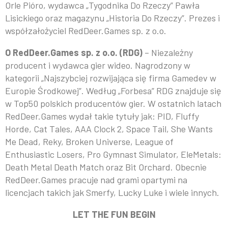
Orle Pióro, wydawca „Tygodnika Do Rzeczy” Pawła
Lisickiego oraz magazynu „Historia Do Rzeczy”. Prezes i
współzałożyciel RedDeer.Games sp. z o.o.
O RedDeer.Games sp. z o.o. (RDG)
– Niezależny
producent i wydawca gier wideo. Nagrodzony w
kategorii „Najszybciej rozwijająca się firma Gamedev w
Europie Środkowej”. Według „Forbesa” RDG znajduje się
w Top50 polskich producentów gier. W ostatnich latach
RedDeer.Games wydał takie tytuły jak: PID, Fluffy
Horde, Cat Tales, AAA Clock 2, Space Tail, She Wants
Me Dead, Reky, Broken Universe, League of
Enthusiastic Losers, Pro Gymnast Simulator, EleMetals:
Death Metal Death Match oraz Bit Orchard. Obecnie
RedDeer.Games pracuje nad grami opartymi na
licencjach takich jak Smerfy, Lucky Luke i wiele innych.
LET THE FUN BEGIN