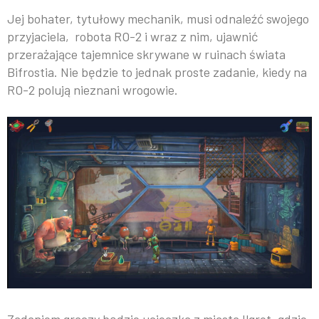
Jej bohater, tytułowy mechanik, musi odnaleźć swojego
przyjaciela, robota RO-2 i wraz z nim, ujawnić
przerażające tajemnice skrywane w ruinach świata
Bifrostia. Nie będzie to jednak proste zadanie, kiedy na
RO-2 polują nieznani wrogowie.
Zadaniem graczy będzie ucieczka z miasta Ilgrot, gdzie