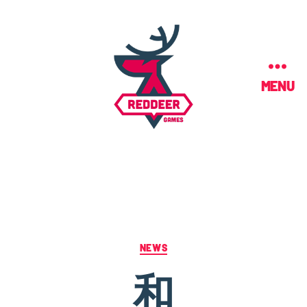
MENU
NEWS
和