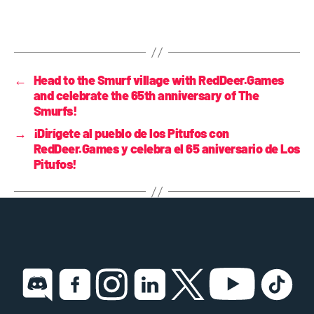
←
Head to the Smurf village with RedDeer.Games
and celebrate the 65th anniversary of The
Smurfs!
→
¡Dirígete al pueblo de los Pitufos con
RedDeer.Games y celebra el 65 aniversario de Los
Pitufos!