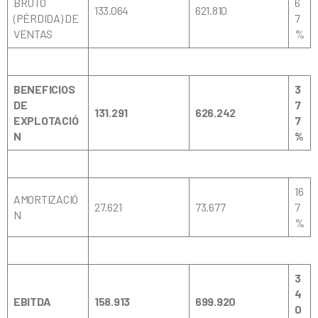
BRUTO
6
133.064
621.810
(PÉRDIDA) DE
7
VENTAS
%
BENEFICIOS
3
DE
7
131.291
626.242
EXPLOTACIÓ
7
N
%
16
AMORTIZACIÓ
27.621
73.677
7
N
%
3
4
EBITDA
158.913
699.920
0