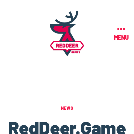
MENU
NEWS
RedDeer.Game