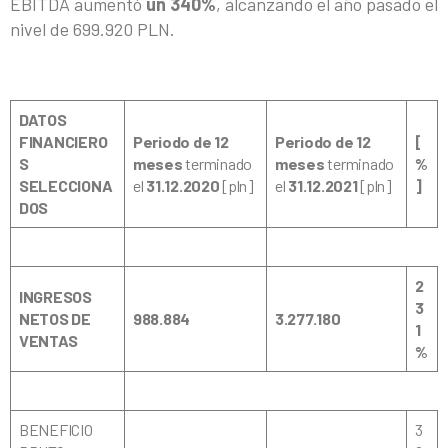
EBITDA aumentó
un 340%
, alcanzando el año pasado el
nivel de 699.920 PLN.
DATOS
FINANCIERO
Periodo de 12
Periodo de 12
[
S
meses
terminado
meses
terminado
%
SELECCIONA
el
31.12.2020
[pln]
el
31.12.2021
[pln]
]
DOS
2
INGRESOS
3
NETOS DE
988.884
3.277.180
1
VENTAS
%
BENEFICIO
3