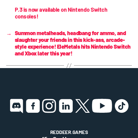
P.3 is now available on Nintendo Switch
consoles!
→
Summon metalheads, headbang for ammo, and
slaughter your friends in this kick-ass, arcade-
style experience! EleMetals hits Nintendo Switch
and Xbox later this year!
REDDEER.GAMES