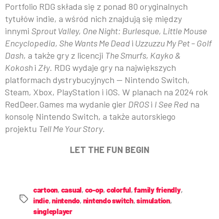
Portfolio RDG składa się z ponad 80 oryginalnych
tytułów indie, a wśród nich znajdują się między
innymi
Sprout Valley, One Night: Burlesque, Little Mouse
Encyclopedia, She Wants Me Dead
i
Uzzuzzu My Pet – Golf
Dash
, a także gry z licencji
The Smurfs, Kayko &
Kokosh
i
Zły
. RDG wydaje gry na największych
platformach dystrybucyjnych — Nintendo Switch,
Steam, Xbox, PlayStation i iOS. W planach na 2024 rok
RedDeer.Games ma wydanie gier
DROS
i
I See Red
na
konsolę Nintendo Switch, a także autorskiego
projektu
Tell Me Your Story
.
LET THE FUN BEGIN
cartoon
,
casual
,
co-op
,
colorful
,
family friendly
,
indie
,
nintendo
,
nintendo switch
,
simulation
,
singleplayer