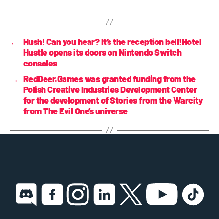
←
Hush! Can you hear? It’s the reception bell!Hotel
Hustle opens its doors on Nintendo Switch
consoles
→
RedDeer.Games was granted funding from the
Polish Creative Industries Development Center
for the development of Stories from the Warcity
from The Evil One’s universe