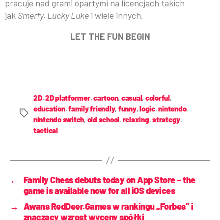
pracuje nad grami opartymi na licencjach takich
jak
Smerfy, Lucky Luke
i wiele innych.
LET THE FUN BEGIN
2D
,
2D platformer
,
cartoon
,
casual
,
colorful
,
education
,
family friendly
,
funny
,
logic
,
nintendo
,
nintendo switch
,
old school
,
relaxing
,
strategy
,
tactical
←
Family Chess debuts today on App Store – the
game is available now for all iOS devices
→
Awans RedDeer.Games w rankingu „Forbes” i
znaczący wzrost wyceny spółki