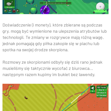
Doświadczenie (i monety), które zbierane są podczas
gry, mogą być wymienione na ulepszenia atrybutów lub
technologii. Te zmiany w rozgrywce mają różną wagę,
jednak pomagają gdy piłka zakopie się w piachu lub
spotka na swojej drodze skorpiona.
Rozmowy ze skorpionami odbyły się dziś rano jednak
musieliśmy się taktycznie wycofać z biurowca…
następnym razem kupimy im bukiet bez lawendy.