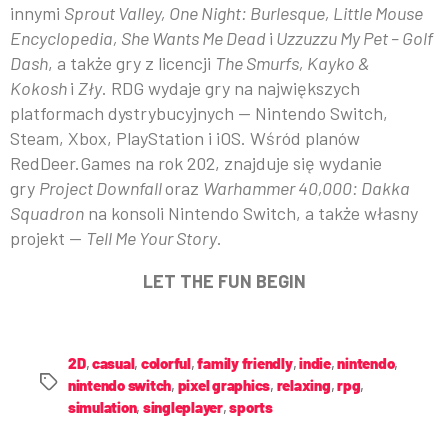
innymi
Sprout Valley, One Night: Burlesque, Little Mouse
Encyclopedia, She Wants Me Dead
i
Uzzuzzu My Pet – Golf
Dash
, a także gry z licencji
The Smurfs, Kayko &
Kokosh
i
Zły
. RDG wydaje gry na największych
platformach dystrybucyjnych — Nintendo Switch,
Steam, Xbox, PlayStation i iOS. Wśród planów
RedDeer.Games na rok 202, znajduje się wydanie
gry
Project Downfall
oraz
Warhammer 40,000: Dakka
Squadron
na konsoli Nintendo Switch, a także własny
projekt —
Tell Me Your Story
.
LET THE FUN BEGIN
2D
,
casual
,
colorful
,
family friendly
,
indie
,
nintendo
,
nintendo switch
,
pixel graphics
,
relaxing
,
rpg
,
simulation
,
singleplayer
,
sports