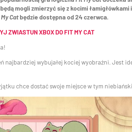
 będą mogli zmierzyć się z kocimi łamigłówkami 
t My Cat
będzie dostępna od 24 czerwca.
YJ ZWIASTUN XBOX DO FIT MY CAT
a!
 najbardziej wybujałej kociej wyobraźni. Jest id
yjątku chce dostać swoje miejsce w tym niebiańs