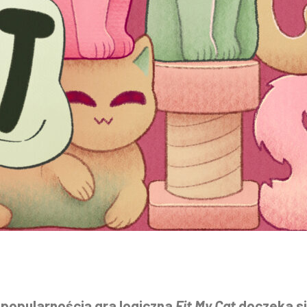
 popularnością gra logiczna
Fit My Cat
doczeka si