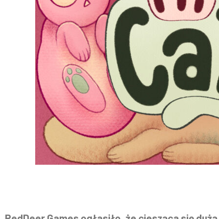
RedDeer.Games ogłasiło, że ciesząca się dużą