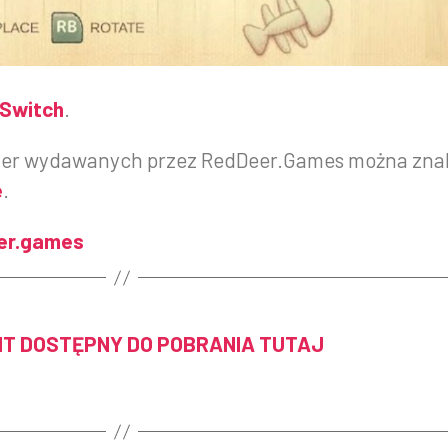
Switch
.
gier wydawanych przez RedDeer.Games można zna
e
.
er.games
IT DOSTĘPNY DO POBRANIA TUTAJ