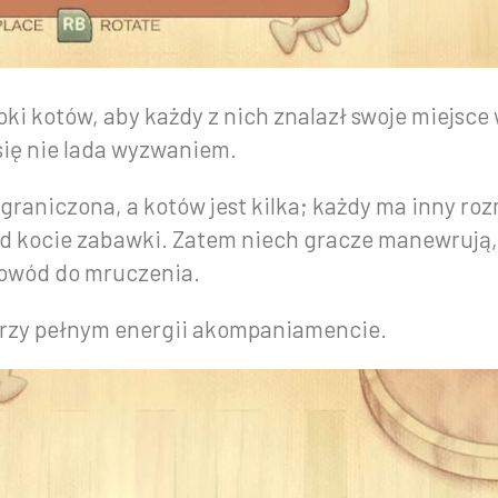
i kotów, aby każdy z nich znalazł swoje miejsce
się nie lada wyzwaniem.
raniczona, a kotów jest kilka; każdy ma inny roz
ład kocie zabawki. Zatem niech gracze manewrują,
 powód do mruczenia.
przy pełnym energii akompaniamencie.