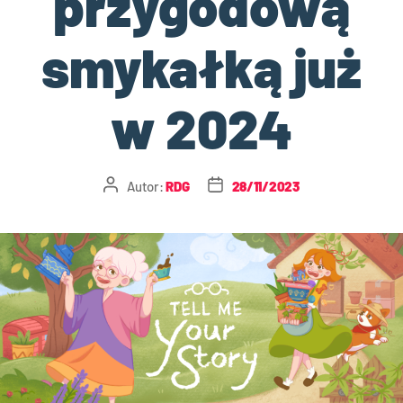
przygodową
smykałką już
w 2024
Autor:
RDG
28/11/2023