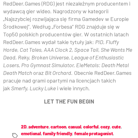
RedDeer.Games (RDG) jest niezależnym producentem i
wydawcą gier wideo. Nagrodzony w kategorii
„Najszybciej rozwijająca się firma Gamedev w Europie
Środkowej”. Według „Forbesa” RDG znajduje się w
Top50 polskich producentów gier. W ostatnich latach
RedDeer.Games wydał takie tytuły jak:
PID, Fluffy
Horde, Cat Tales, AAA Clock 2, Space Tail, She Wants Me
Dead, Reky, Broken Universe, League of Enthusiastic
Losers, Pro Gymnast Simulator, EleMetals: Death Metal
Death Match
oraz
Bit Orchard
. Obecnie RedDeer.Games
pracuje nad grami opartymi na licencjach takich
jak
Smerfy, Lucky Luke
i wiele innych.
LET THE FUN BEGIN
2D
,
adventure
,
cartoon
,
casual
,
colorful
,
cozy
,
cute
,
emotional
,
family friendly
,
female protagonist
,