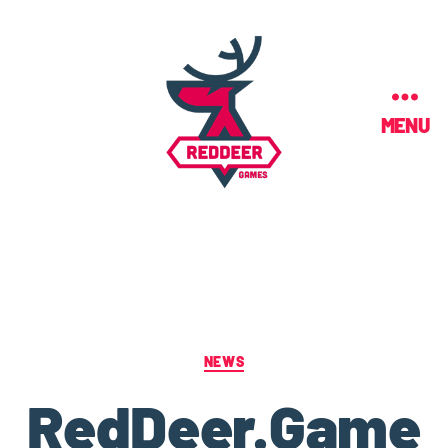
MENU
NEWS
RedDeer.Game