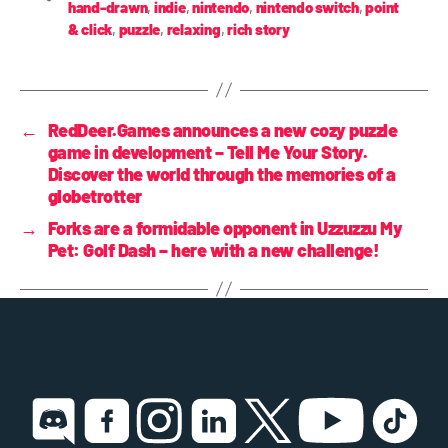
hand-drawn
,
indie
,
nintendo
,
nintendo switch
,
point
& click
,
puzzle
,
relaxing
,
rich story
←
RedDeer.Games announces a new cozy puzzle
game in development – Tell Me Your Story.
Discover the world through the memories of a
globetrotter
→
Forks are a formidable opponent in Uzzuzzu My
Pet: Golf Dash – here with a new challenge!