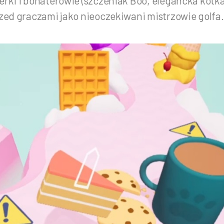
erki i bohaterowie (szczeniak Boo, elegancka kotk
rzed graczami jako nieoczekiwani mistrzowie golfa.