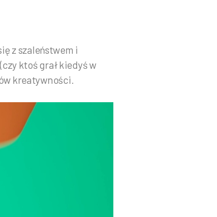
się z szaleństwem i
czy ktoś grał kiedyś w
rów kreatywności.