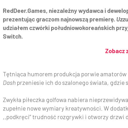
RedDeer.Games, niezależny wydawca i dewelope
prezentując graczom najnowszą premierę.
Uzzu
udziałem czwórki południowokoreańskich przyja
Switch.
Zobacz z
Tętniąca humorem produkcja porwie amatorów 
Dash
przeniesie ich do szalonego świata, gdzie 
Zwykła piłeczka golfowa nabiera nieprzewidywaln
zupełnie nowe wymiary kreatywności. W dodatku
,,podkręci” trudność rozgrywki i otworzy drzw