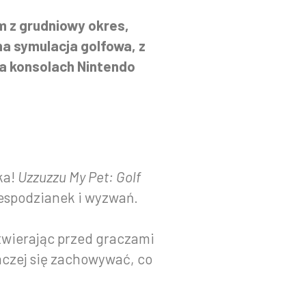
m z grudniowy okres,
ana symulacja golfowa, z
na konsolach Nintendo
ka!
Uzzuzzu My Pet: Golf
iespodzianek i wyzwań.
otwierając przed graczami
aczej się zachowywać, co