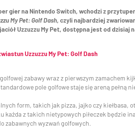
r gier na Nintendo Switch, wchodzi z przytupe
zzu My Pet: Golf Dash
, czyli najbardziej zwariow
ciół Uzzuzzu My Pet, dostępna jest od dzisiaj 
wiastun Uzzuzzu My Pet: Golf Dash
golfowej zabawy wraz z pierwszym zamachem kij
standardowe pole golfowe staje się areną pełną n
ych form, takich jak pizza, jajko czy kiełbasa, 
 każda z takich nietypowych piłeczek będzie in
i do zabawnych wyzwań golfowych.