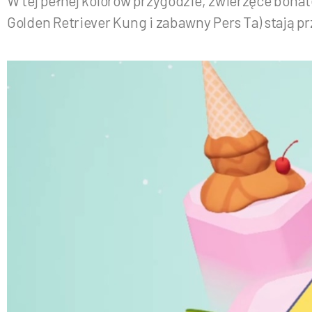
W tej pełnej kolorów przygodzie, zwierzęce bohat
Golden Retriever Kung i zabawny Pers Ta) stają p