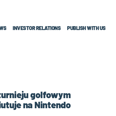
WS
INVESTOR RELATIONS
PUBLISH WITH US
 turnieju golfowym
utuje na Nintendo