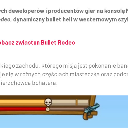
ch deweloperów i producentów gier na konsolę N
odeo
, dynamiczny bullet hell w westernowym szy
obacz zwiastun Bullet Rodeo
ikiego zachodu, którego misją jest pokonanie ba
eje się w różnych częściach miasteczka oraz pod
wierzchowca bohatera.