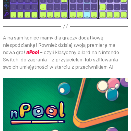
A na sam koniec mamy dla graczy dodatkową
niespodziankę! Również dzisiaj swoją premierę ma
nowa gra!
nPool
– czyli klasyczny bilard na Nintendo
Switch do zagrania – z przyjacielem lub szlifowania
swoich umiejętności w starciu z przeciwnikiem AI.