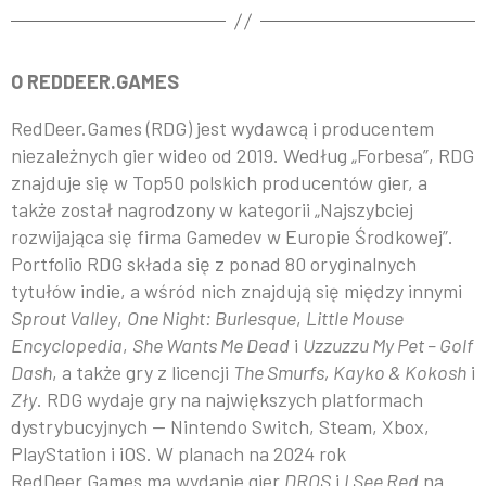
O REDDEER.GAMES
RedDeer.Games (RDG) jest wydawcą i producentem
niezależnych gier wideo od 2019. Według „Forbesa”, RDG
znajduje się w Top50 polskich producentów gier, a
także został nagrodzony w kategorii „Najszybciej
rozwijająca się firma Gamedev w Europie Środkowej”.
Portfolio RDG składa się z ponad 80 oryginalnych
tytułów indie, a wśród nich znajdują się między innymi
Sprout Valley
,
One Night: Burlesque
,
Little Mouse
Encyclopedia
,
She Wants Me Dead
i
Uzzuzzu My Pet – Golf
Dash
, a także gry z licencji
The Smurfs, Kayko & Kokosh
i
Zły
. RDG wydaje gry na największych platformach
dystrybucyjnych — Nintendo Switch, Steam, Xbox,
PlayStation i iOS. W planach na 2024 rok
RedDeer.Games ma wydanie gier
DROS
i
I See Red
na