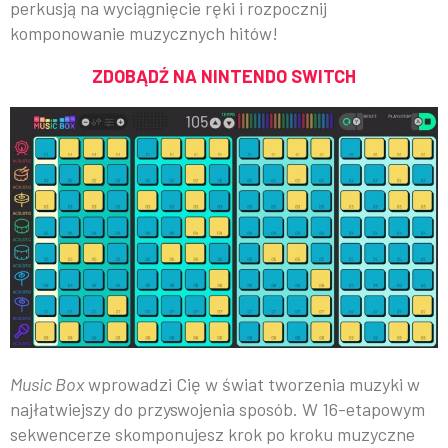
perkusją na wyciągnięcie ręki i rozpocznij
komponowanie muzycznych hitów!
ZDOBĄDŹ NA NINTENDO SWITCH
Music Box
wprowadzi Cię w świat tworzenia muzyki w
najłatwiejszy do przyswojenia sposób. W 16-etapowym
sekwencerze skomponujesz krok po kroku muzyczne