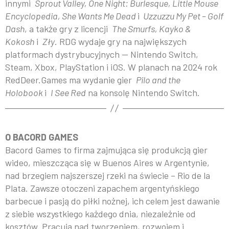
innymi
Sprout Valley, One Night: Burlesque, Little Mouse
Encyclopedia, She Wants Me Dead
i
Uzzuzzu My Pet – Golf
Dash
, a także gry z licencji
The Smurfs, Kayko &
Kokosh
i
Zły
. RDG wydaje gry na największych
platformach dystrybucyjnych — Nintendo Switch,
Steam, Xbox, PlayStation i iOS. W planach na 2024 rok
RedDeer.Games ma wydanie gier
Pilo and the
Holobook
i
I See Red
na konsolę Nintendo Switch.
O BACORD GAMES
Bacord Games to firma zajmująca się produkcją gier
wideo, mieszcząca się w Buenos Aires w Argentynie,
nad brzegiem najszerszej rzeki na świecie – Rio de la
Plata. Zawsze otoczeni zapachem argentyńskiego
barbecue i pasją do piłki nożnej, ich celem jest dawanie
z siebie wszystkiego każdego dnia, niezależnie od
kosztów. Pracują nad tworzeniem, rozwojem i