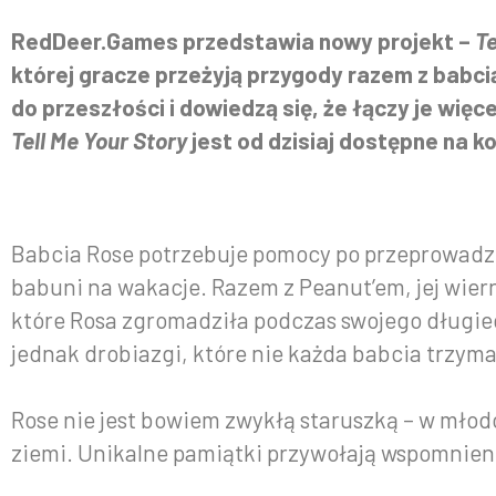
RedDeer.Games przedstawia nowy projekt –
Te
której gracze przeżyją przygody razem z babcią-
do przeszłości i dowiedzą się, że łączy je wię
Tell Me Your Story
jest od dzisiaj dostępne na k
Babcia Rose potrzebuje pomocy po przeprowadzc
babuni na wakacje. Razem z Peanut’em, jej wie
które Rosa zgromadziła podczas swojego długieg
jednak drobiazgi, które nie każda babcia trzy
Rose nie jest bowiem zwykłą staruszką – w młod
ziemi. Unikalne pamiątki przywołają wspomnien