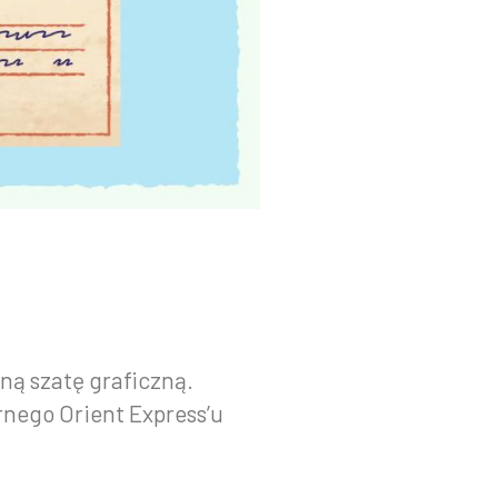
ną szatę graficzną.
rnego Orient Express’u