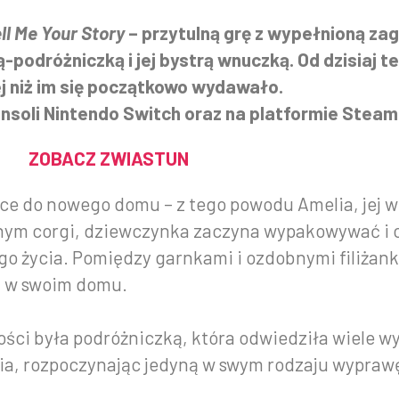
ll Me Your Story
– przytulną grę z wypełnioną za
podróżniczką i jej bystrą wnuczką. Od dzisiaj te
cej niż im się początkowo wydawało.
onsoli Nintendo Switch oraz na platformie Steam
ZOBACZ ZWIASTUN
e do nowego domu – z tego powodu Amelia, jej w
rnym corgi, dziewczynka zaczyna wypakowywać i c
o życia. Pomiędzy garnkami i ozdobnymi filiżank
ma w swoim domu.
ości była podróżniczką, która odwiedziła wiele w
ia, rozpoczynając jedyną w swym rodzaju wyprawę