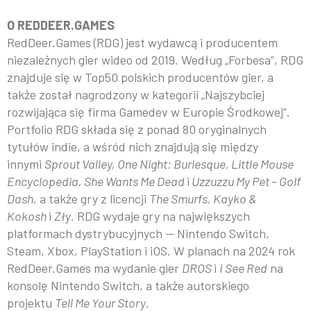
O REDDEER.GAMES
RedDeer.Games (RDG) jest wydawcą i producentem
niezależnych gier wideo od 2019. Według „Forbesa”, RDG
znajduje się w Top50 polskich producentów gier, a
także został nagrodzony w kategorii „Najszybciej
rozwijająca się firma Gamedev w Europie Środkowej”.
Portfolio RDG składa się z ponad 80 oryginalnych
tytułów indie, a wśród nich znajdują się między
innymi
Sprout Valley, One Night: Burlesque, Little Mouse
Encyclopedia, She Wants Me Dead
i
Uzzuzzu My Pet – Golf
Dash
, a także gry z licencji
The Smurfs, Kayko &
Kokosh
i
Zły
. RDG wydaje gry na największych
platformach dystrybucyjnych — Nintendo Switch,
Steam, Xbox, PlayStation i iOS. W planach na 2024 rok
RedDeer.Games ma wydanie gier
DROS
i
I See Red
na
konsolę Nintendo Switch, a także autorskiego
projektu
Tell Me Your Story
.