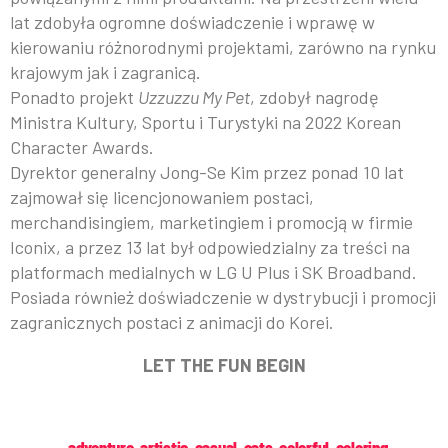
lat zdobyła ogromne doświadczenie i wprawę w
kierowaniu różnorodnymi projektami, zarówno na rynku
krajowym jak i zagranicą.
Ponadto projekt
Uzzuzzu My Pet
, zdobył nagrodę
Ministra Kultury, Sportu i Turystyki na 2022 Korean
Character Awards.
Dyrektor generalny Jong-Se Kim przez ponad 10 lat
zajmował się licencjonowaniem postaci,
merchandisingiem, marketingiem i promocją w firmie
Iconix, a przez 13 lat był odpowiedzialny za treści na
platformach medialnych w LG U Plus i SK Broadband.
Posiada również doświadczenie w dystrybucji i promocji
zagranicznych postaci z animacji do Korei.
LET THE FUN BEGIN
adventure
,
artistic
,
casual
,
cats
,
colorful
,
coloring