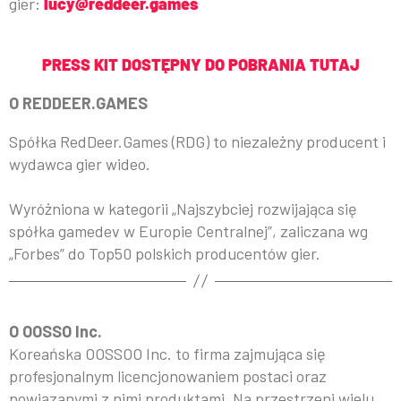
gier:
lucy@reddeer.games
PRESS KIT DOSTĘPNY DO POBRANIA TUTAJ
O REDDEER.GAMES
Spółka RedDeer.Games (RDG) to niezależny producent i
wydawca gier wideo.
Wyróżniona w kategorii „Najszybciej rozwijająca się
spółka gamedev w Europie Centralnej”, zaliczana wg
„Forbes” do Top50 polskich producentów gier.
O OOSSO Inc.
Koreańska OOSSOO Inc. to firma zajmująca się
profesjonalnym licencjonowaniem postaci oraz
powiązanymi z nimi produktami. Na przestrzeni wielu