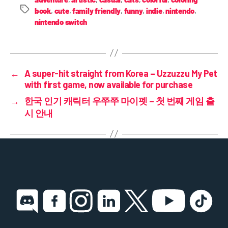
book
,
cute
,
family friendly
,
funny
,
indie
,
nintendo
,
nintendo switch
←
A super-hit straight from Korea – Uzzuzzu My Pet
with first game, now available for purchase
→
한국 인기 캐릭터 우쭈쭈 마이펫 – 첫 번째 게임 출
시 안내