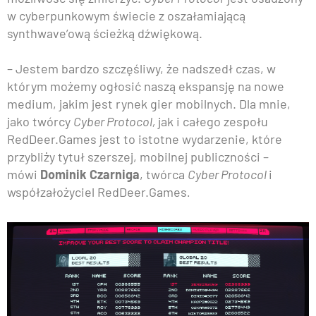
w cyberpunkowym świecie z oszałamiającą
synthwave’ową ścieżką dźwiękową.
– Jestem bardzo szczęśliwy, że nadszedł czas, w
którym możemy ogłosić naszą ekspansję na nowe
medium, jakim jest rynek gier mobilnych. Dla mnie,
jako twórcy
Cyber Protocol,
jak i całego zespołu
RedDeer.Games jest to istotne wydarzenie, które
przybliży tytuł szerszej, mobilnej publiczności –
mówi
Dominik Czarniga
, twórca
Cyber Protocol
i
współzałożyciel RedDeer.Games
.