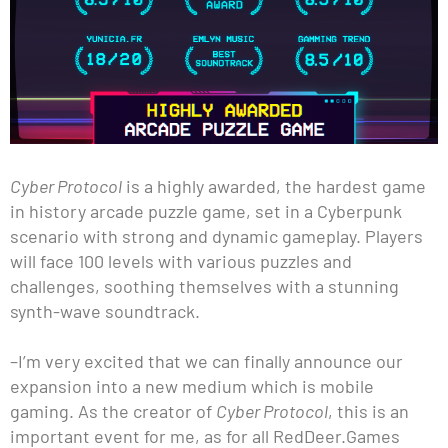
Cyber Protocol
is a highly awarded, the hardest game
in history arcade puzzle game, set in a Cyberpunk
scenario with strong and dynamic gameplay. Players
will face 100 levels with various puzzles and
challenges, soothing themselves with a stunning
synth-wave soundtrack.
–I’m very excited that we can finally announce our
expansion into a new medium which is mobile
gaming. As the creator of
Cyber Protocol
, this is an
important event for me, as for all RedDeer.Games