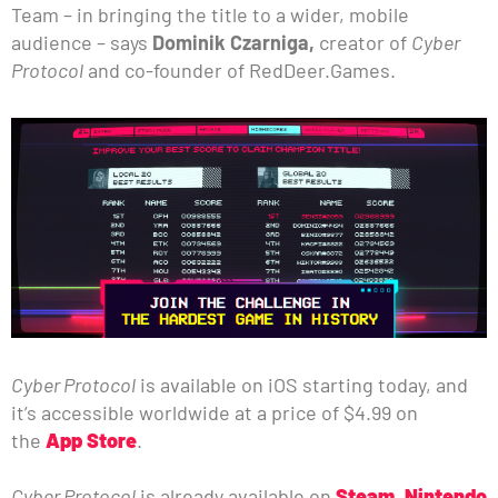
Team – in bringing the title to a wider, mobile
audience – says
Dominik Czarniga,
creator of
Cyber
Protocol
and co-founder of RedDeer.Games.
Cyber Protocol
is available on iOS starting today, and
it’s accessible worldwide at a price of $4.99 on
the
App Store
.
Cyber Protocol
is already available on
Steam
,
Nintendo