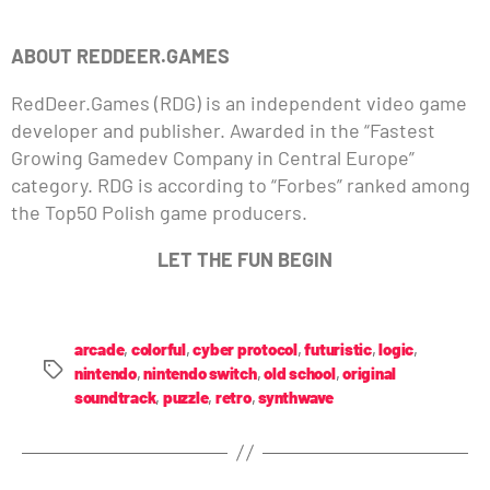
ABOUT REDDEER.GAMES
RedDeer.Games (RDG) is an independent video game
developer and publisher. Awarded in the “Fastest
Growing Gamedev Company in Central Europe”
category. RDG is according to “Forbes” ranked among
the Top50 Polish game producers.
LET THE FUN BEGIN
arcade
,
colorful
,
cyber protocol
,
futuristic
,
logic
,
nintendo
,
nintendo switch
,
old school
,
original
soundtrack
,
puzzle
,
retro
,
synthwave