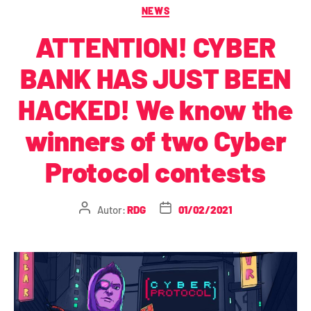
NEWS
ATTENTION! CYBER
BANK HAS JUST BEEN
HACKED! We know the
winners of two Cyber
Protocol contests
Autor:
RDG
01/02/2021