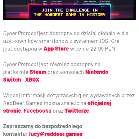
Cyber Protocol
jest dostępny od dzisiaj globalnie dla
użytkowników smartfonów z systemem iOS. Gra
jest dostępna w
App Store
w cenie 22,99 PLN.
Cyber Protocol
jest również dostępny na
platformie
Steam
oraz konsolach
Nintendo
Switch
i
XBOX
.
Więcej informacji dotyczących gier wydawanych przez
RedDeer.Games można znaleźć na
oficjalnej
stronie
,
Facebooku
oraz
Twitterze
.
Zapraszamy do bezpośredniego
kontaktu:
lucy@reddeer.games