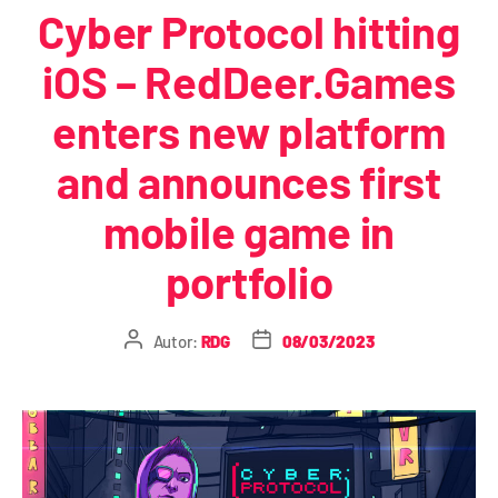
Cyber Protocol hitting
iOS – RedDeer.Games
enters new platform
and announces first
mobile game in
portfolio
Autor:
RDG
08/03/2023