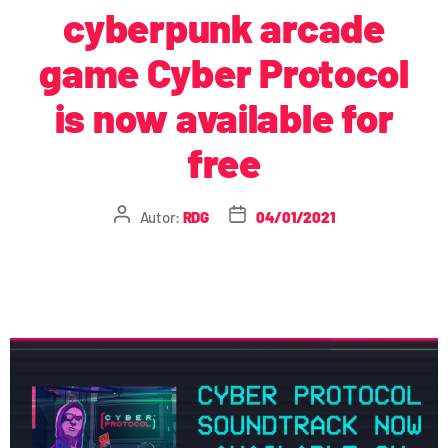
cyberpunk arcade
game Cyber Protocol
is now available for
free
Autor:
RDG
04/01/2021