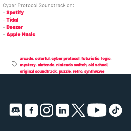
Cyber Protocol Soundtrack on:
–
Spotify
–
Tidal
–
Deezer
–
Apple Music
arcade
,
colorful
,
cyber protocol
,
futuristic
,
logic
,
mystery
,
nintendo
,
nintendo switch
,
old school
,
original soundtrack
,
puzzle
,
retro
,
synthwave