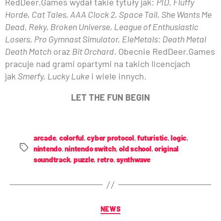
RedDeer.Games wydał takie tytuły jak:
PID, Fluffy
Horde, Cat Tales, AAA Clock 2, Space Tail, She Wants Me
Dead, Reky, Broken Universe, League of Enthusiastic
Losers, Pro Gymnast Simulator, EleMetals: Death Metal
Death Match
oraz
Bit Orchard
. Obecnie RedDeer.Games
pracuje nad grami opartymi na takich licencjach
jak
Smerfy, Lucky Luke
i wiele innych.
LET THE FUN BEGIN
arcade
,
colorful
,
cyber protocol
,
futuristic
,
logic
,
nintendo
,
nintendo switch
,
old school
,
original
soundtrack
,
puzzle
,
retro
,
synthwave
NEWS