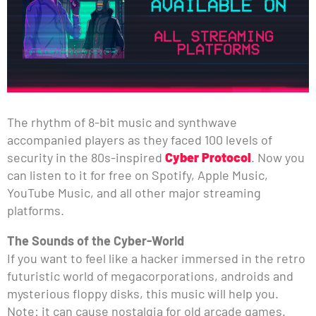
The rhythm of 8-bit music and synthwave
accompanied players as they faced 100 levels of
security in the 80s-inspired
Cyber Protocol
. Now you
can listen to it for free on Spotify, Apple Music,
YouTube Music, and all other major streaming
platforms.
The Sounds of the Cyber-World
If you want to feel like a hacker immersed in the retro
futuristic world of megacorporations, androids and
mysterious floppy disks, this music will help you.
Note: it can cause nostalgia for old arcade games.