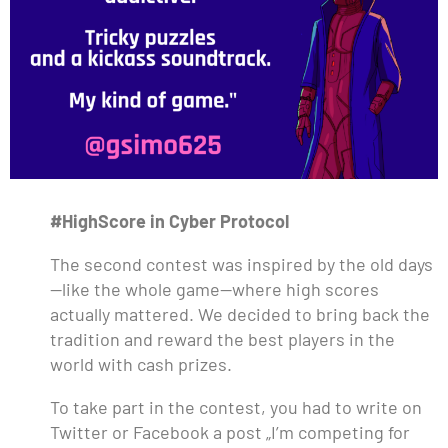
#HighScore in Cyber Protocol
The second contest was inspired by the old days
—like the whole game—where high scores
actually mattered. We decided to bring back the
tradition and reward the best players in the
world with cash prizes.
To take part in the contest, you had to write on
Twitter or Facebook a post „I’m competing for