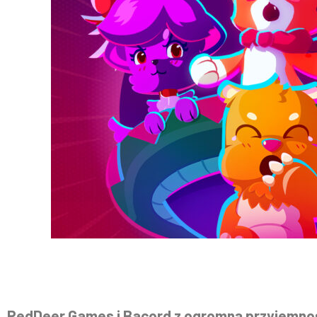
RedDeer.Games i Bacord z ogromną przyjemnoś