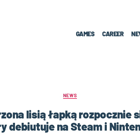
GAMES
CAREER
NE
NEWS
na lisią łapką rozpocznie si
ry debiutuje na Steam i Ninte