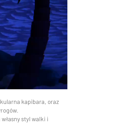
skularna kapibara, oraz
wrogów.
łasny styl walki i