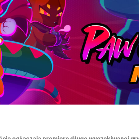
cią ogłaszają premierę długo wyczekiwanej gr