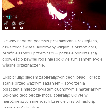
Główny bohater, podczas przemierzania rozległego,
otwartego świata, kierowany wizjami z przeszłości,
teraźniejszości i przyszłości — poznaje poruszającą
opowieść o pewnej rodzinie i odkryje tym samym swoje
własne przeznaczenie.
Eksplorując siedem zapierających dech lokacji, gracz
stanie przed ważnym zadaniem – stworzenia
połączenia między światem duchowym a materialnym.
Dokonać tego będzie mógł, zbierając ukryte w
najróżniejszych miejscach Esencje oraz odnajdując
magiczne Artefakty.