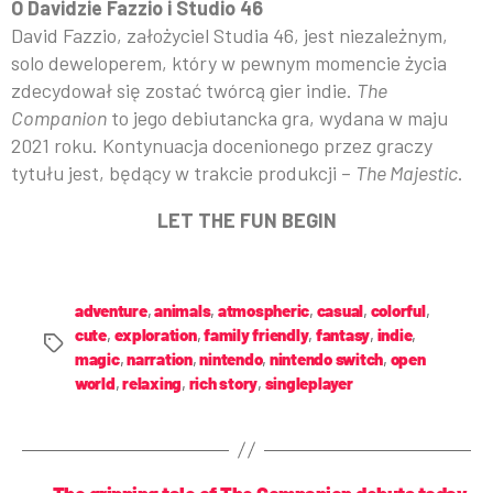
O Davidzie Fazzio i Studio 46
David Fazzio, założyciel Studia 46, jest niezależnym,
solo deweloperem, który w pewnym momencie życia
zdecydował się zostać twórcą gier indie.
The
Companion
to jego debiutancka gra, wydana w maju
2021 roku. Kontynuacja docenionego przez graczy
tytułu jest, będący w trakcie produkcji –
The Majestic
.
LET THE FUN BEGIN
adventure
,
animals
,
atmospheric
,
casual
,
colorful
,
cute
,
exploration
,
family friendly
,
fantasy
,
indie
,
magic
,
narration
,
nintendo
,
nintendo switch
,
open
world
,
relaxing
,
rich story
,
singleplayer