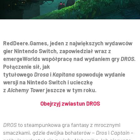
RedDeere.Games, jeden z największych wydawców
gier Nintendo Switch, zapowiedział wraz z
emergeWorlds współpracę nad wydaniem gry
DROS
.
Połączenie sił, jak
tytułowego
Drosa
i
Kapitana
spowoduje wydanie
wersji na Nintedo Switch i ucieczkę
z
Alchemy
Tower
jeszcze w tym roku.
Obejrzyj zwiastun DROS
DROS
to steampunkowa gra fantasy z mrocznymi
smaczkami, gdzie dwójka bohaterów –
Dros
i
Captain
–