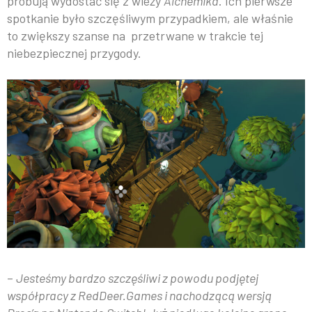
próbują wydostać się z wieży
Alchemika
. Ich pierwsze
spotkanie było szczęśliwym przypadkiem, ale właśnie
to zwiększy szanse na przetrwane w trakcie tej
niebezpiecznej przygody.
–
Jesteśmy bardzo szczęśliwi z powodu podjętej
współpracy z RedDeer.Games i nachodzącą wersją