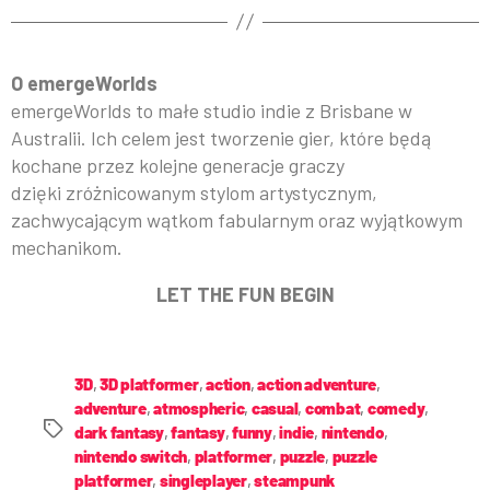
O emergeWorlds
emergeWorlds to małe studio indie z Brisbane w
Australii. Ich celem jest tworzenie gier, które będą
kochane przez kolejne generacje graczy
dzięki zróżnicowanym stylom artystycznym,
zachwycającym wątkom fabularnym oraz wyjątkowym
mechanikom.
LET THE FUN BEGIN
3D
,
3D platformer
,
action
,
action adventure
,
adventure
,
atmospheric
,
casual
,
combat
,
comedy
,
dark fantasy
,
fantasy
,
funny
,
indie
,
nintendo
,
nintendo switch
,
platformer
,
puzzle
,
puzzle
platformer
,
singleplayer
,
steampunk