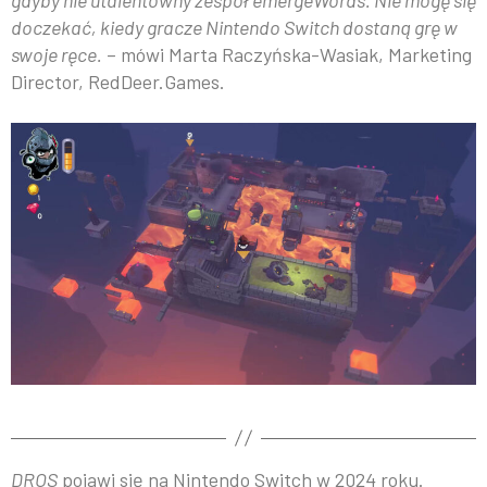
gdyby nie utalentowny zespół emergeWords. Nie mogę się
doczekać, kiedy gracze Nintendo Switch dostaną grę w
swoje ręce.
– mówi Marta Raczyńska-Wasiak, Marketing
Director, RedDeer.Games.
DROS
pojawi się na Nintendo Switch w 2024 roku.