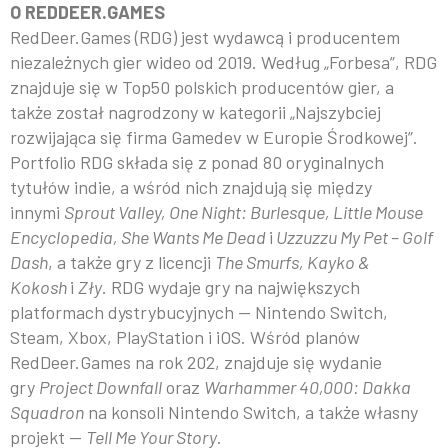
O REDDEER.GAMES
RedDeer.Games (RDG) jest wydawcą i producentem
niezależnych gier wideo od 2019. Według „Forbesa”, RDG
znajduje się w Top50 polskich producentów gier, a
także został nagrodzony w kategorii „Najszybciej
rozwijająca się firma Gamedev w Europie Środkowej”.
Portfolio RDG składa się z ponad 80 oryginalnych
tytułów indie, a wśród nich znajdują się między
innymi
Sprout Valley, One Night: Burlesque, Little Mouse
Encyclopedia, She Wants Me Dead
i
Uzzuzzu My Pet – Golf
Dash
, a także gry z licencji
The Smurfs, Kayko &
Kokosh
i
Zły
. RDG wydaje gry na największych
platformach dystrybucyjnych — Nintendo Switch,
Steam, Xbox, PlayStation i iOS. Wśród planów
RedDeer.Games na rok 202, znajduje się wydanie
gry
Project Downfall
oraz
Warhammer 40,000: Dakka
Squadron
na konsoli Nintendo Switch, a także własny
projekt —
Tell Me Your Story
.