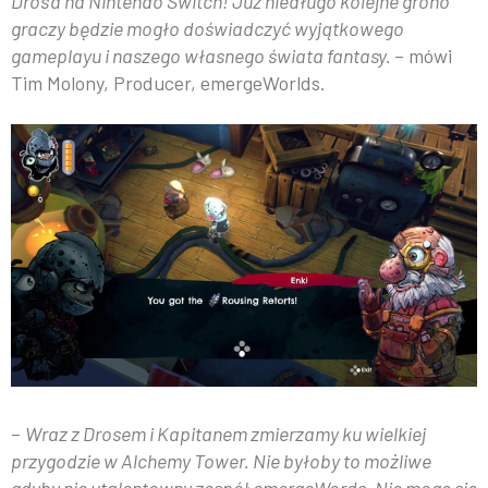
Dros’a na Nintendo Switch! Już niedługo kolejne grono
graczy będzie mogło doświadczyć wyjątkowego
gameplayu i naszego własnego świata fantasy.
– mówi
Tim Molony, Producer, emergeWorlds.
–
Wraz z Drosem i Kapitanem zmierzamy ku wielkiej
przygodzie w Alchemy Tower. Nie byłoby to możliwe