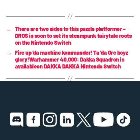
←
There are two sides to this puzzle platformer –
DROS is soon to set its steampunk fairytale roots
on the Nintendo Switch
→
Fire up 'da machine kommander! Ta 'da Orc boyz
glory!Warhammer 40,000: Dakka Squadron is
availableon DAKKA DAKKA Nintendo Switch