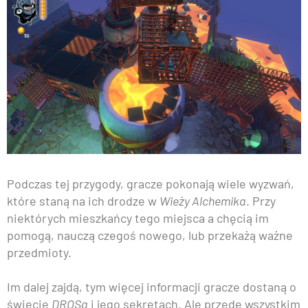
Podczas tej przygody, gracze pokonają wiele wyzwań,
które staną na ich drodze w
Wieży Alchemika
. Przy
niektórych mieszkańcy tego miejsca a chęcią im
pomogą, nauczą czegoś nowego, lub przekażą ważne
przedmioty.
Im dalej zajdą, tym więcej informacji gracze dostaną o
świecie
DROSa
i jego sekretach. Ale przede wszystkim