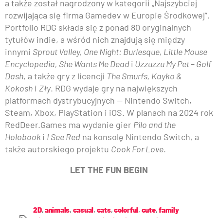
a także został nagrodzony w kategorii „Najszybciej
rozwijająca się firma Gamedev w Europie Środkowej”.
Portfolio RDG składa się z ponad 80 oryginalnych
tytułów indie, a wśród nich znajdują się między
innymi
Sprout Valley, One Night: Burlesque, Little Mouse
Encyclopedia, She Wants Me Dead
i
Uzzuzzu My Pet – Golf
Dash
, a także gry z licencji
The Smurfs, Kayko &
Kokosh
i
Zły
. RDG wydaje gry na największych
platformach dystrybucyjnych — Nintendo Switch,
Steam, Xbox, PlayStation i iOS. W planach na 2024 rok
RedDeer.Games ma wydanie gier
Pilo and the
Holobook
i
I See Red
na konsolę Nintendo Switch, a
także autorskiego projektu
Cook For Love
.
LET THE FUN BEGIN
2D
,
animals
,
casual
,
cats
,
colorful
,
cute
,
family