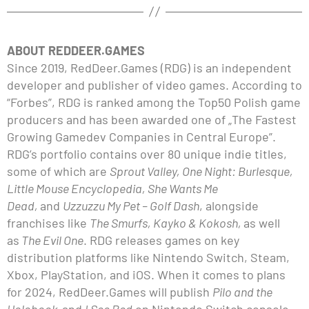
ABOUT REDDEER.GAMES
Since 2019, RedDeer.Games (RDG) is an independent
developer and publisher of video games. According to
“Forbes”, RDG is ranked among the Top50 Polish game
producers and has been awarded one of „The Fastest
Growing Gamedev Companies in Central Europe”.
RDG’s portfolio contains over 80 unique indie titles,
some of which are
Sprout Valley, One Night: Burlesque,
Little Mouse Encyclopedia, She Wants Me
Dead,
and
Uzzuzzu My Pet – Golf Dash
, alongside
franchises like
The Smurfs, Kayko & Kokosh,
as well
as
The Evil One
. RDG releases games on key
distribution platforms like Nintendo Switch, Steam,
Xbox, PlayStation, and iOS. When it comes to plans
for 2024, RedDeer.Games will publish
Pilo and the
Holobook
and
I See Red
on Nintendo Switch console,