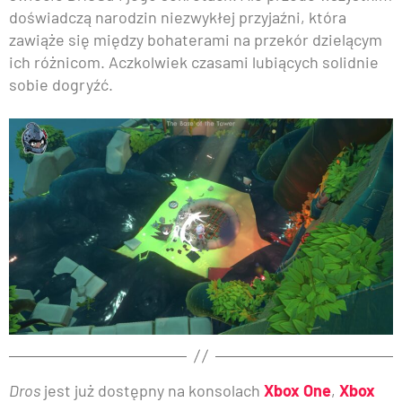
doświadczą narodzin niezwykłej przyjaźni, która
zawiąże się między bohaterami na przekór dzielącym
ich różnicom. Aczkolwiek czasami lubiących solidnie
sobie dogryźć.
Dros
jest już dostępny na konsolach
Xbox One
,
Xbox