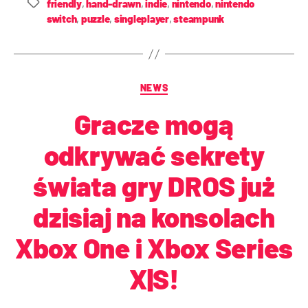
friendly
,
hand-drawn
,
indie
,
nintendo
,
nintendo
switch
,
puzzle
,
singleplayer
,
steampunk
NEWS
Gracze mogą
odkrywać sekrety
świata gry DROS już
dzisiaj na konsolach
Xbox One i Xbox Series
X|S!