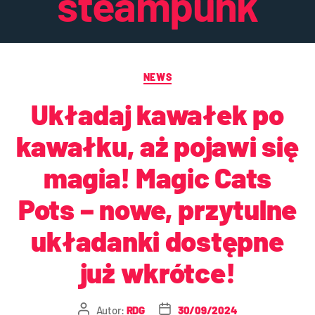
steampunk
NEWS
Układaj kawałek po
kawałku, aż pojawi się
magia! Magic Cats
Pots – nowe, przytulne
układanki dostępne
już wkrótce!
Autor:
RDG
30/09/2024