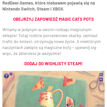
RedDeer.Games, które niebawem pojawią się na
Nintendo Switch, Steam i XBOX.
OBEJRZYJ ZAPOWIEDŹ MAGIC CATS POTS
Witamy w jedynym w swoim rodzaju magicznym
sklepie! Tutaj rozbite porcelanowe skarby, zamiast
trafić do śmieci, otrzymują nowe życie. A niektórych
naczyniach zaklęte są magiczne koty – upewnij się
więc, że zbierzesz je wszystkie!
DODAJ DO WISHLISTY STEAM!