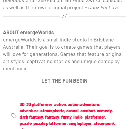
as well as their own original project –
Cook For Love
.
ABOUT emergeWorlds
emergeWorlds is a small indie studio in Brisbane
Australia. Their goal is to create games that players
will love for generations. Games that feature original
art styles, captivating stories and unique gameplay
mechanics.
LET THE FUN BEGIN
3D
,
3D platformer
,
action
,
action adventure
,
adventure
,
atmospheric
,
casual
,
combat
,
comedy
,
dark fantasy
,
fantasy
,
funny
,
indie
,
platformer
,
puzzle
,
puzzle platformer
,
singleplayer
,
steampunk
,