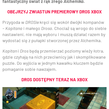
fantastyczny świat z rąk złego
Alchemika
.
OBEJRZYJ ZWIASTUN PREMIEROWY DROS XBOX
Przygoda w
DROSie
kręci się wokół dwójki kompanów
–
Kapitana
i małego
Drosa
. Chociaż są wrogo do siebie
nastawieni, nie mają wyboru i muszą działać razem by
wydostać się z pułapki stworzonej przez Alchemika.
Kapitan
i
Dros
będą przemierzać poziomy wieży łotra,
gdzie czyhają na nich przeciwnicy jak i skomplikowane
puzzle. Do wyjścia w jednym kawałku kluczem będzie
pomaganie sobie nawzajem.
DROS DOSTĘPNY TERAZ NA XBOX