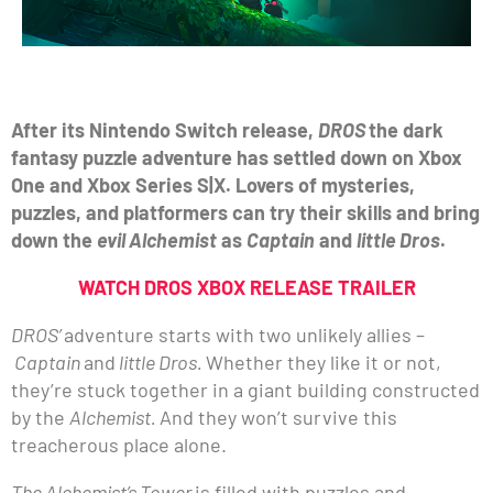
After its Nintendo Switch release,
DROS
the dark
fantasy puzzle adventure has settled down on Xbox
One and Xbox Series S|X. Lovers of mysteries,
puzzles, and platformers can try their skills and bring
down the
evil Alchemist
as
Captain
and
little Dros
.
WATCH DROS XBOX RELEASE TRAILER
DROS’
adventure starts with two unlikely allies –
Captain
and
little Dros.
Whether they like it or not,
they’re stuck together in a giant building constructed
by the
Alchemist.
And they won’t survive this
treacherous place alone.
The Alchemist’s Tower
is filled with puzzles and