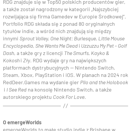
RDG znajduje się w Top50 polskich producentów gier,
a także został nagrodzony w kategorii „Najszybciej
rozwijająca się firma Gamedev w Europie Środkowej”.
Portfolio RDG składa się z ponad 80 oryginalnych
tytułów indie, a wśród nich znajdują się między
innymi
Sprout Valley, One Night: Burlesque, Little Mouse
Encyclopedia, She Wants Me Dead
i
Uzzuzzu My Pet – Golf
Dash
, a także gry z licencji
The Smurfs, Kayko &
Kokosh
i
Zły
. RDG wydaje gry na największych
platformach dystrybucyjnych — Nintendo Switch,
Steam, Xbox, PlayStation i iOS. W planach na 2024 rok
RedDeer.Games ma wydanie gier
Pilo and the Holobook
i
I See Red
na konsolę Nintendo Switch, a także
autorskiego projektu
Cook For Love
.
O emergeWorlds
emergeWorlds to małe studio indie z Brisbane w