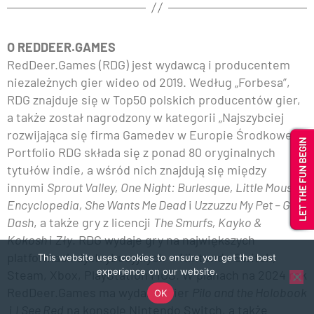
O REDDEER.GAMES
RedDeer.Games (RDG) jest wydawcą i producentem
niezależnych gier wideo od 2019. Według „Forbesa”,
RDG znajduje się w Top50 polskich producentów gier,
a także został nagrodzony w kategorii „Najszybciej
rozwijająca się firma Gamedev w Europie Środkowej”.
Portfolio RDG składa się z ponad 80 oryginalnych
tytułów indie, a wśród nich znajdują się między
innymi
Sprout Valley, One Night: Burlesque, Little Mouse
Encyclopedia, She Wants Me Dead
i
Uzzuzzu My Pet – Golf
Dash
, a także gry z licencji
The Smurfs, Kayko &
Kokosh
i
Zły
. RDG wydaje gry na największych
platformach dystrybucyjnych — Nintendo Switch,
This website uses cookies to ensure you get the best
experience on our website.
Steam, Xbox, PlayStation i iOS. W planach na 2024 rok
RedDeer.Games ma wydanie gier
Pilo and the Holobook
OK
i
I See Red
na konsolę Nintendo Switch, a także