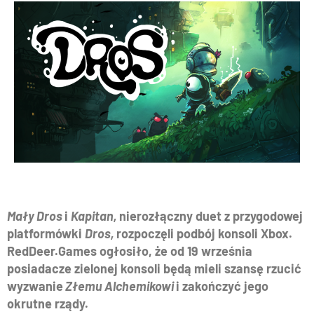
Mały Dros
i
Kapitan,
nierozłączny duet z przygodowej
platformówki
Dros,
rozpoczęli podbój konsoli Xbox.
RedDeer.Games ogłosiło, że od 19 września
posiadacze zielonej konsoli będą mieli szansę rzucić
wyzwanie
Złemu Alchemikowi
i zakończyć jego
okrutne rządy.