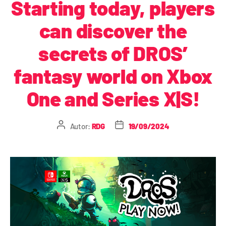
Starting today, players
can discover the
secrets of DROS’
fantasy world on Xbox
One and Series X|S!
Autor:
RDG
19/09/2024