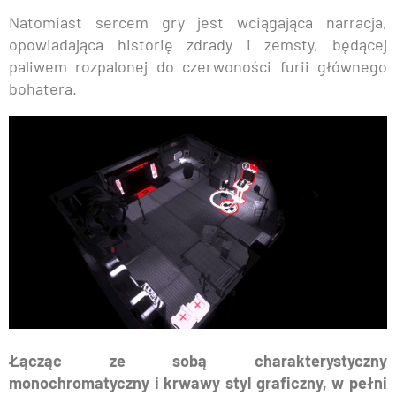
Natomiast sercem gry jest wciągająca narracja,
opowiadająca historię zdrady i zemsty, będącej
paliwem rozpalonej do czerwoności furii głównego
bohatera.
Łącząc ze sobą charakterystyczny
monochromatyczny i krwawy styl graficzny, w pełni