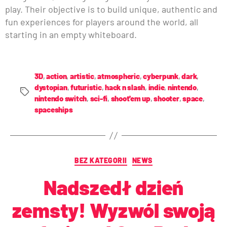
play. Their objective is to build unique, authentic and
fun experiences for players around the world, all
starting in an empty whiteboard.
3D
,
action
,
artistic
,
atmospheric
,
cyberpunk
,
dark
,
dystopian
,
futuristic
,
hack n slash
,
indie
,
nintendo
,
nintendo switch
,
sci-fi
,
shoot'em up
,
shooter
,
space
,
spaceships
BEZ KATEGORII
NEWS
Nadszedł dzień
zemsty! Wyzwól swoją