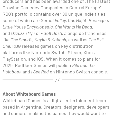
producers and has been awarded one of „The Fastest
Growing Gamedev Companies in Central Europe”.
RDG’s portfolio contains over 80 unique indie titles,
some of which are
Sprout Valley, One Night: Burlesque,
Little Mouse Encyclopedia, She Wants Me Dead
,
and
Uzzuzzu My Pet – Golf Dash
, alongside franchises
like
The Smurfs, Kayko & Kokosh
, as well as
The Evil
One
. RDG releases games on key distribution
platforms like Nintendo Switch, Steam, Xbox,
PlayStation, and iOS. When it comes to plans for
2025, RedDeer.Games will publish
Pilo and the
Holobook
and
I See Red
on Nintendo Switch console.
About Whiteboard Games
Whiteboard Games is a digital entertainment team
based in Argentina. Creators, designers, developers
and gamers, making the games they would want to