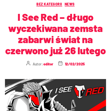
BEZ KATEGORII
NEWS
I See Red – długo
wyczekiwana zemsta
zabarwi świat na
czerwono już 26 lutego
Autor:
editor
12/02/2025