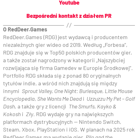
Youtube
Bezpośredni kontakt z działem PR
O RedDeer.Games
RedDeer.Games (RDG) jest wydawcą i producentem
niezależnych gier wideo od 2019. Według „Forbesa”,
RDG znajduje się w Top50 polskich producentów gier,
a także został nagrodzony w kategorii „Najszybciej
rozwijająca się firma Gamedev w Europie Środkowej”.
Portfolio RDG składa się z ponad 80 oryginalnych
tytułów indie, a wśród nich znajdują się między
innymi
Sprout Valley, One Night: Burlesque, Little Mouse
Encyclopedia, She Wants Me Dead
i
Uzzuzzu My Pet – Golf
Dash
, a także gry z licencji
The Smurfs, Kayko &
Kokosh
i
Zły
. RDG wydaje gry na największych
platformach dystrybucyjnych — Nintendo Switch,
Steam, Xbox, PlayStation i iOS. W planach na 2025 rok
RedDeer.Games ma wydanie gier
Pilo and the