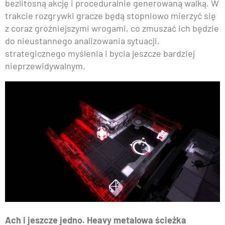
bezlitosną akcję i proceduralnie generowaną walką. W
trakcie rozgrywki gracze będą stopniowo mierzyć się
z coraz groźniejszymi wrogami, co zmuszać ich będzie
do nieustannego analizowania sytuacji,
strategicznego myślenia i bycia jeszcze bardziej
nieprzewidywalnym.
Ach i jeszcze jedno. Heavy metalowa ścieżka