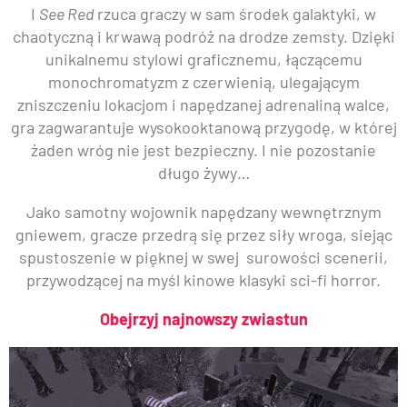
I
See Red
rzuca graczy w sam środek galaktyki, w
chaotyczną i krwawą podróż na drodze zemsty. Dzięki
unikalnemu stylowi graficznemu, łączącemu
monochromatyzm z czerwienią, ulegającym
zniszczeniu lokacjom i napędzanej adrenaliną walce,
gra zagwarantuje wysokooktanową przygodę, w której
żaden wróg nie jest bezpieczny. I nie pozostanie
długo żywy…
Jako samotny wojownik napędzany wewnętrznym
gniewem, gracze przedrą się przez siły wroga, siejąc
spustoszenie w pięknej w swej surowości scenerii,
przywodzącej na myśl kinowe klasyki sci-fi horror.
Obejrzyj najnowszy zwiastun