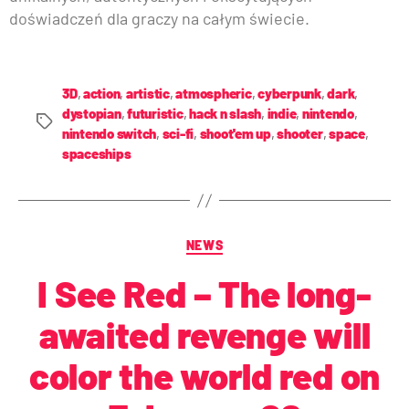
doświadczeń dla graczy na całym świecie.
3D
,
action
,
artistic
,
atmospheric
,
cyberpunk
,
dark
,
dystopian
,
futuristic
,
hack n slash
,
indie
,
nintendo
,
nintendo switch
,
sci-fi
,
shoot'em up
,
shooter
,
space
,
spaceships
NEWS
I See Red – The long-
awaited revenge will
color the world red on