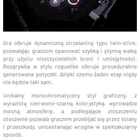
Gra oferuje dynamiczną strzelaninę typu twin-stick,
pozwalając graczom opanować szybką i płynną walkę
przy użyciu niszczycielskich broni i umiejętności.
Rozgrywka w stylu roguelike oferuje proceduralnie
generowane potyczki, dzięki czemu żaden etap nigdy
nie będzie taki sam.
Unikalny monochromatyczny styl graficzny, z
wyrazistą czerwono-czarną kolorystyką, wprowadza
mocną atmosferę, a podlegające zniszczeniu
otoczenie pozwala graczom przebijać się przez ściany
i przeszkody, unicestwiając wrogów w spektakularny
sposób.