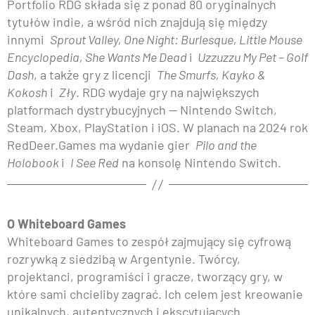
Portfolio RDG składa się z ponad 80 oryginalnych
tytułów indie, a wśród nich znajdują się między
innymi
Sprout Valley, One Night: Burlesque, Little Mouse
Encyclopedia, She Wants Me Dead
i
Uzzuzzu My Pet – Golf
Dash
, a także gry z licencji
The Smurfs, Kayko &
Kokosh
i
Zły
. RDG wydaje gry na największych
platformach dystrybucyjnych — Nintendo Switch,
Steam, Xbox, PlayStation i iOS. W planach na 2024 rok
RedDeer.Games ma wydanie gier
Pilo and the
Holobook
i
I See Red
na konsolę Nintendo Switch.
O Whiteboard Games
Whiteboard Games to zespół zajmujący się cyfrową
rozrywką z siedzibą w Argentynie. Twórcy,
projektanci, programiści i gracze, tworzący gry, w
które sami chcieliby zagrać. Ich celem jest kreowanie
unikalnych, autentycznych i ekscytujących