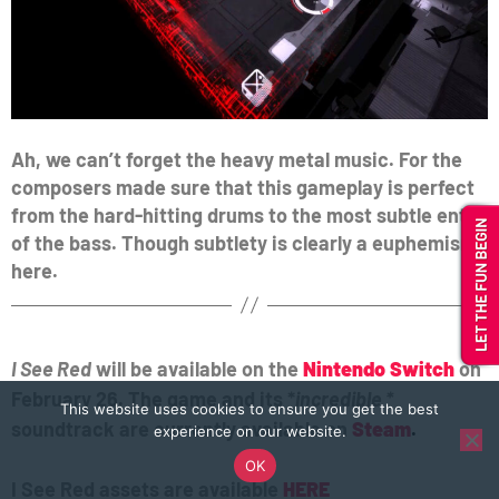
Ah, we can’t forget the heavy metal music. For the
composers made sure that this gameplay is perfect
from the hard-hitting drums to the most subtle entry
of the bass. Though subtlety is clearly a euphemism
here.
I See Red
will be available on the
Nintendo Switch
on
February 26. The game and its *
incredible *
This website uses cookies to ensure you get the best
soundtrack are currently available on
Steam
.
experience on our website.
OK
I See Red assets are available
HERE