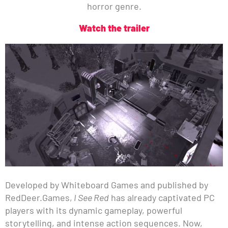
horror genre.
Watch the trailer
Developed by Whiteboard Games and published by
RedDeer.Games,
I See Red
has already captivated PC
players with its dynamic gameplay, powerful
storytelling, and intense action sequences. Now,