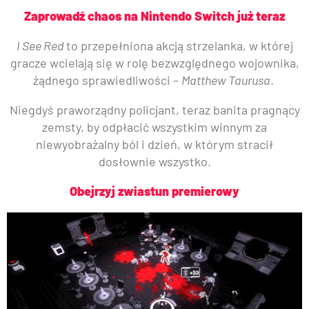
Zaprowadź chaos na Nintendo Switch już teraz
I See Red
to przepełniona akcją strzelanka, w której
gracze wcielają się w rolę bezwzględnego wojownika,
żądnego sprawiedliwości –
Matthew Taurusa
.
Niegdyś praworządny policjant, teraz banita pragnący
zemsty, by odpłacić wszystkim winnym za
niewyobrażalny ból i dzień, w którym stracił
dosłownie wszystko.
Obejrzyj zwiastun premierowy