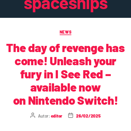
spaceships
NEWS
The day of revenge has
come! Unleash your
fury in I See Red –
available now
on Nintendo Switch!
Autor:
editor
26/02/2025