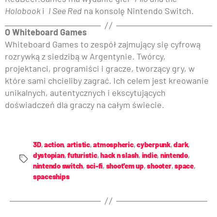
Holobook
i
I See Red
na konsolę Nintendo Switch.
O Whiteboard Games
Whiteboard Games to zespół zajmujący się cyfrową
rozrywką z siedzibą w Argentynie. Twórcy,
projektanci, programiści i gracze, tworzący gry, w
które sami chcieliby zagrać. Ich celem jest kreowanie
unikalnych, autentycznych i ekscytujących
doświadczeń dla graczy na całym świecie.
3D
,
action
,
artistic
,
atmospheric
,
cyberpunk
,
dark
,
dystopian
,
futuristic
,
hack n slash
,
indie
,
nintendo
,
nintendo switch
,
sci-fi
,
shoot'em up
,
shooter
,
space
,
spaceships