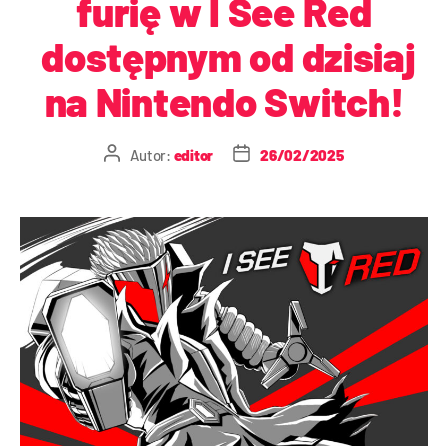
furię w I See Red
dostępnym od dzisiaj
na Nintendo Switch!
Autor:
editor
26/02/2025