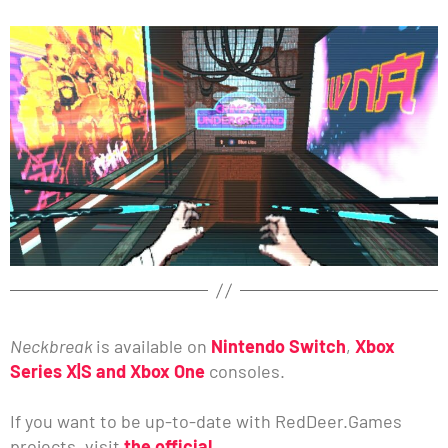
Neckbreak
is available on
Nintendo Switch
,
Xbox
Series X|S and Xbox One
consoles.
If you want to be up-to-date with RedDeer.Games
projects, visit
the official