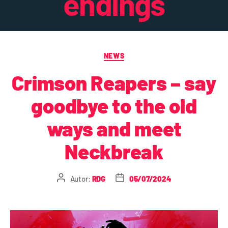
endings
NEWS
Crimson Reapers – say
goodbye to the old
ways and meet
Neckbreak
Autor:
RDG
05/07/2024