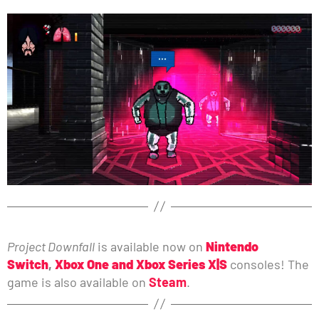
Project Downfall
is available now on
Nintendo
Switch
,
Xbox One and Xbox Series X|S
consoles! The
game is also available on
Steam
.