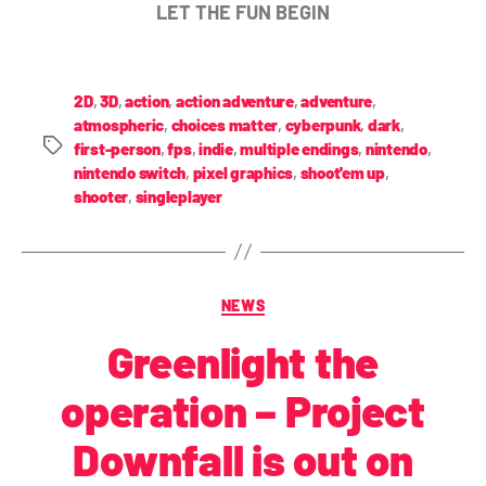
LET THE FUN BEGIN
2D
,
3D
,
action
,
action adventure
,
adventure
,
atmospheric
,
choices matter
,
cyberpunk
,
dark
,
first-person
,
fps
,
indie
,
multiple endings
,
nintendo
,
nintendo switch
,
pixel graphics
,
shoot'em up
,
shooter
,
singleplayer
NEWS
Greenlight the
operation – Project
Downfall is out on