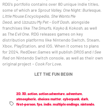
RDG’s portfolio contains over 80 unique indie titles,
some of which are
Sprout Valley, One Night: Burlesque,
Little Mouse Encyclopedia, She Wants Me
Dead,
and
Uzzuzzu My Pet – Golf Dash
, alongside
franchises like
The Smurfs, Kayko & Kokosh,
as well
as
The Evil One
. RDG releases games on key
distribution platforms like Nintendo Switch, Steam,
Xbox, PlayStation, and iOS. When it comes to plans
for 2024, RedDeer.Games will publish
DROS
and
I See
Red
on Nintendo Switch console, as well as their own
original project –
Cook For Love
.
LET THE FUN BEGIN
2D
,
3D
,
action
,
action adventure
,
adventure
,
atmospheric
,
choices matter
,
cyberpunk
,
dark
,
first-person
,
fps
,
indie
,
multiple endings
,
nintendo
,