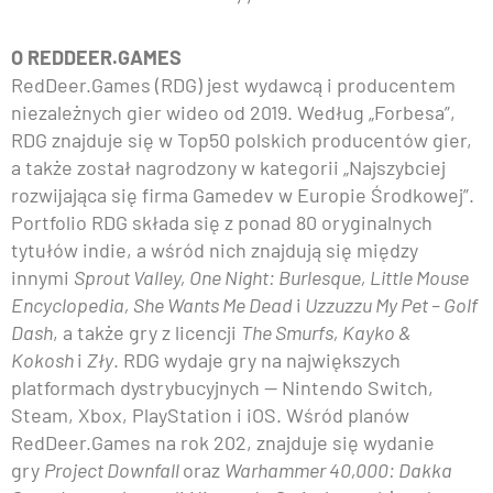
O REDDEER.GAMES
RedDeer.Games (RDG) jest wydawcą i producentem
niezależnych gier wideo od 2019. Według „Forbesa”,
RDG znajduje się w Top50 polskich producentów gier,
a także został nagrodzony w kategorii „Najszybciej
rozwijająca się firma Gamedev w Europie Środkowej”.
Portfolio RDG składa się z ponad 80 oryginalnych
tytułów indie, a wśród nich znajdują się między
innymi
Sprout Valley, One Night: Burlesque, Little Mouse
Encyclopedia, She Wants Me Dead
i
Uzzuzzu My Pet – Golf
Dash
, a także gry z licencji
The Smurfs, Kayko &
Kokosh
i
Zły
. RDG wydaje gry na największych
platformach dystrybucyjnych — Nintendo Switch,
Steam, Xbox, PlayStation i iOS. Wśród planów
RedDeer.Games na rok 202, znajduje się wydanie
gry
Project Downfall
oraz
Warhammer 40,000: Dakka