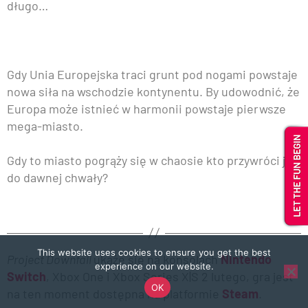
długo…
Gdy Unia Europejska traci grunt pod nogami powstaje
nowa siła na wschodzie kontynentu. By udowodnić, że
Europa może istnieć w harmonii powstaje pierwsze
mega-miasto.
Gdy to miasto pogrąży się w chaosie kto przywróci je
do dawnej chwały?
This website uses cookies to ensure you get the best
Project Downfall
ukaże się na konsolach
Nintendo
experience on our website.
Switch
, Xbox One i Xbox Series X|S 2 lutego, gra jest
OK
na ten moment dostępna na platformie
Steam
.