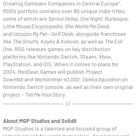
Growing Gamedev Companies in Central Europe”.
RDG’s portfolio contains over 80 unique indie titles,
some of which are
Sprout Valley, One Night: Burlesque,
Little Mouse Encyclopedia, She Wants Me Dead
,
and
Uzzuzzu My Pet – Golf Dash
, alongside franchises
like
The Smurfs, Kayko & Kokosh
, as well as
The Evil
One
. RDG releases games on key distribution
platforms like Nintendo Switch, Steam, Xbox,
PlayStation, and iOS. When it comes to plans for
2024, RedDeer.Games will publish
Project
Downfall
and
Warhammer 40,000: Dakka Squadron
on
Nintendo Switch console, as well as their own original
project –
Tell Me Your Story
.
About MGP Studios and Solid9
MGP Studios is a talented and focused group of
individuals set for world domination, developing and