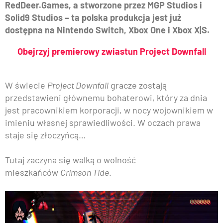
RedDeer.Games, a stworzone przez MGP Studios i
Solid9 Studios – ta polska produkcja jest już
dostępna na Nintendo Switch, Xbox One i Xbox X|S.
Obejrzyj premierowy zwiastun Project Downfall
W świecie
Project Downfall
gracze zostają
przedstawieni głównemu bohaterowi, który za dnia
jest pracownikiem korporacji, w nocy wojownikiem w
imieniu własnej sprawiedliwości. W oczach prawa
staje się złoczyńcą…
Tutaj zaczyna się walką o wolność
mieszkańców
Crimson Tide
.