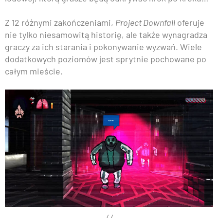
Z 12 różnymi zakończeniami,
Project Downfall
oferuje
nie tylko niesamowitą historię, ale także wynagradza
graczy za ich starania i pokonywanie wyzwań. Wiele
dodatkowych poziomów jest sprytnie pochowane po
całym mieście.