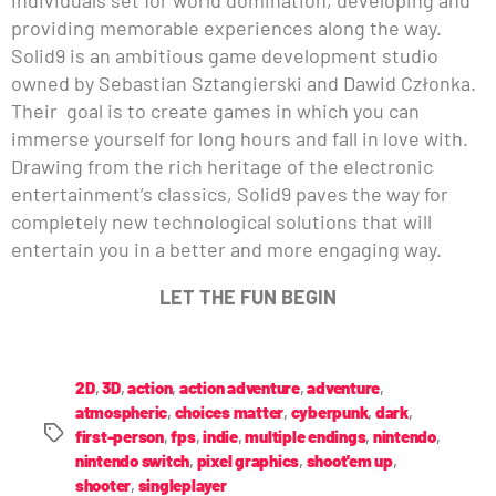
providing memorable experiences along the way.
Solid9 is an ambitious game development studio
owned by Sebastian Sztangierski and Dawid Członka.
Their goal is to create games in which you can
immerse yourself for long hours and fall in love with.
Drawing from the rich heritage of the electronic
entertainment’s classics, Solid9 paves the way for
completely new technological solutions that will
entertain you in a better and more engaging way.
LET THE FUN BEGIN
2D
,
3D
,
action
,
action adventure
,
adventure
,
atmospheric
,
choices matter
,
cyberpunk
,
dark
,
first-person
,
fps
,
indie
,
multiple endings
,
nintendo
,
nintendo switch
,
pixel graphics
,
shoot'em up
,
shooter
,
singleplayer