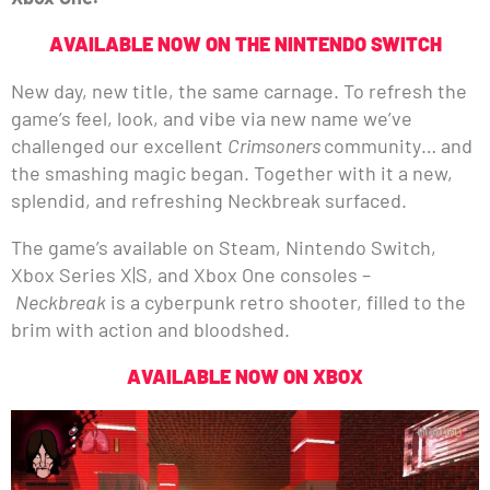
AVAILABLE NOW ON THE NINTENDO SWITCH
New day, new title, the same carnage. To refresh the
game’s feel, look, and vibe via new name we’ve
challenged our excellent
Crimsoners
community… and
the smashing magic began. Together with it a new,
splendid, and refreshing Neckbreak surfaced.
The game’s available on Steam, Nintendo Switch,
Xbox Series X|S, and Xbox One consoles –
Neckbreak
is a cyberpunk retro shooter, filled to the
brim with action and bloodshed.
AVAILABLE NOW ON XBOX