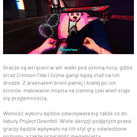
Gracze są wtrąceni w wir walki pod osłoną nocy, gdzie
straż
Crimson Tide
i liczne gangi będą stali na ich
drodze. Z arsenałem broni palnej i białej po ich
stronie, malowanie miasta na ciemną czerwień staje
się przyjemnością.
Wolność wyboru będzie odwoływała się także co do
fabuły
Project Downfall.
Wiele decyzji podjętych przed
graczy będzie wpływało na ich styl gry, odwiedzone
poziomy, a także przyszłość megamiasta.