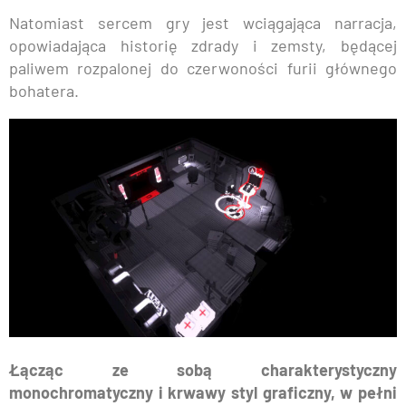
Natomiast sercem gry jest wciągająca narracja,
opowiadająca historię zdrady i zemsty, będącej
paliwem rozpalonej do czerwoności furii głównego
bohatera.
Łącząc ze sobą charakterystyczny
monochromatyczny i krwawy styl graficzny, w pełni