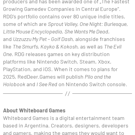
producers and has been awarded one of „The Fastest
Growing Gamedev Companies in Central Europe”.
RDG’s portfolio contains over 80 unique indie titles,
some of which are
Sprout Valley, One Night: Burlesque,
Little Mouse Encyclopedia, She Wants Me Dead
,
and
Uzzuzzu My Pet – Golf Dash
, alongside franchises
like
The Smurfs, Kayko & Kokosh
, as well as
The Evil
One
. RDG releases games on key distribution
platforms like Nintendo Switch, Steam, Xbox,
PlayStation, and iOS. When it comes to plans for
2025, RedDeer.Games will publish
Pilo and the
Holobook
and
I See Red
on Nintendo Switch console.
About Whiteboard Games
Whiteboard Games is a digital entertainment team
based in Argentina. Creators, designers, developers
and gamers, making the games they would want to