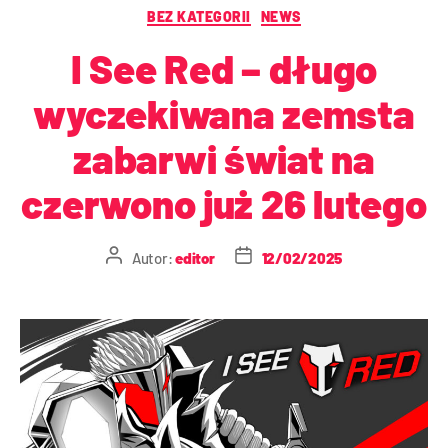
BEZ KATEGORII
NEWS
I See Red – długo
wyczekiwana zemsta
zabarwi świat na
czerwono już 26 lutego
Autor:
editor
12/02/2025