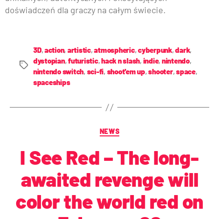
doświadczeń dla graczy na całym świecie.
3D
,
action
,
artistic
,
atmospheric
,
cyberpunk
,
dark
,
dystopian
,
futuristic
,
hack n slash
,
indie
,
nintendo
,
nintendo switch
,
sci-fi
,
shoot'em up
,
shooter
,
space
,
spaceships
NEWS
I See Red – The long-
awaited revenge will
color the world red on