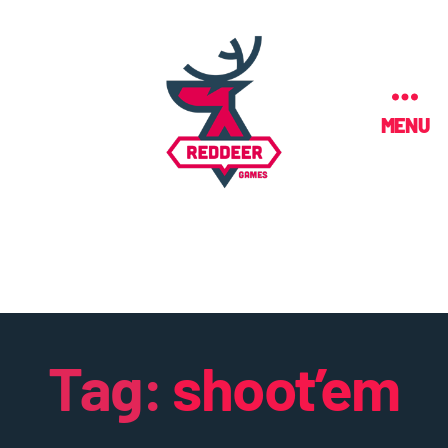
MENU
Tag:
shoot’em