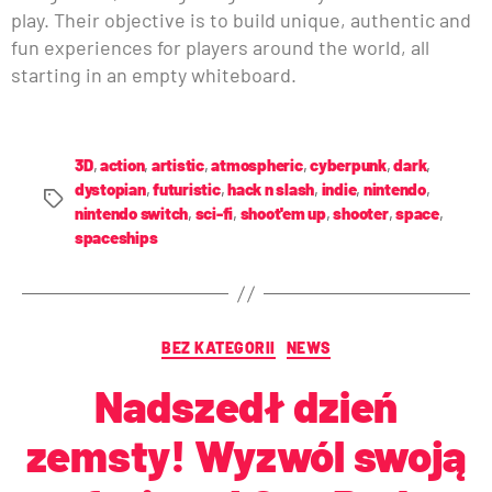
play. Their objective is to build unique, authentic and
fun experiences for players around the world, all
starting in an empty whiteboard.
3D
,
action
,
artistic
,
atmospheric
,
cyberpunk
,
dark
,
dystopian
,
futuristic
,
hack n slash
,
indie
,
nintendo
,
nintendo switch
,
sci-fi
,
shoot'em up
,
shooter
,
space
,
spaceships
BEZ KATEGORII
NEWS
Nadszedł dzień
zemsty! Wyzwól swoją