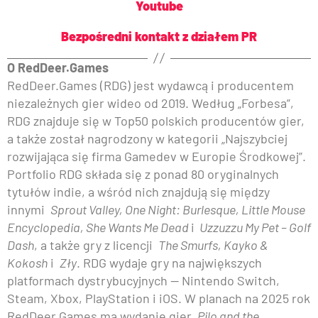
Youtube
Bezpośredni kontakt z działem PR
O RedDeer.Games
RedDeer.Games (RDG) jest wydawcą i producentem
niezależnych gier wideo od 2019. Według „Forbesa”,
RDG znajduje się w Top50 polskich producentów gier,
a także został nagrodzony w kategorii „Najszybciej
rozwijająca się firma Gamedev w Europie Środkowej”.
Portfolio RDG składa się z ponad 80 oryginalnych
tytułów indie, a wśród nich znajdują się między
innymi
Sprout Valley, One Night: Burlesque, Little Mouse
Encyclopedia, She Wants Me Dead
i
Uzzuzzu My Pet – Golf
Dash
, a także gry z licencji
The Smurfs, Kayko &
Kokosh
i
Zły
. RDG wydaje gry na największych
platformach dystrybucyjnych — Nintendo Switch,
Steam, Xbox, PlayStation i iOS. W planach na 2025 rok
RedDeer.Games ma wydanie gier
Pilo and the