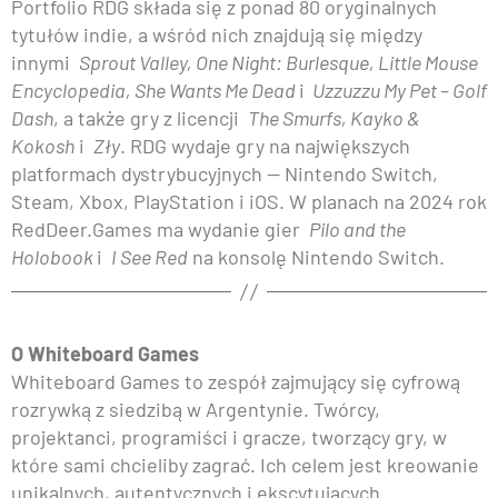
Portfolio RDG składa się z ponad 80 oryginalnych
tytułów indie, a wśród nich znajdują się między
innymi
Sprout Valley, One Night: Burlesque, Little Mouse
Encyclopedia, She Wants Me Dead
i
Uzzuzzu My Pet – Golf
Dash
, a także gry z licencji
The Smurfs, Kayko &
Kokosh
i
Zły
. RDG wydaje gry na największych
platformach dystrybucyjnych — Nintendo Switch,
Steam, Xbox, PlayStation i iOS. W planach na 2024 rok
RedDeer.Games ma wydanie gier
Pilo and the
Holobook
i
I See Red
na konsolę Nintendo Switch.
O Whiteboard Games
Whiteboard Games to zespół zajmujący się cyfrową
rozrywką z siedzibą w Argentynie. Twórcy,
projektanci, programiści i gracze, tworzący gry, w
które sami chcieliby zagrać. Ich celem jest kreowanie
unikalnych, autentycznych i ekscytujących