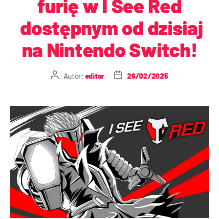
furię w I See Red
dostępnym od dzisiaj
na Nintendo Switch!
Autor:
editor
26/02/2025