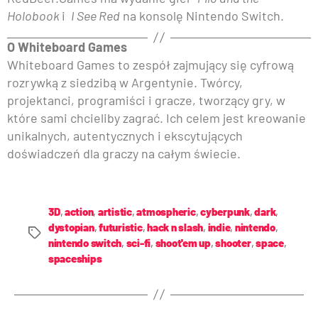
Holobook
i
I See Red
na konsolę Nintendo Switch.
O Whiteboard Games
Whiteboard Games to zespół zajmujący się cyfrową
rozrywką z siedzibą w Argentynie. Twórcy,
projektanci, programiści i gracze, tworzący gry, w
które sami chcieliby zagrać. Ich celem jest kreowanie
unikalnych, autentycznych i ekscytujących
doświadczeń dla graczy na całym świecie.
3D
,
action
,
artistic
,
atmospheric
,
cyberpunk
,
dark
,
dystopian
,
futuristic
,
hack n slash
,
indie
,
nintendo
,
nintendo switch
,
sci-fi
,
shoot'em up
,
shooter
,
space
,
spaceships