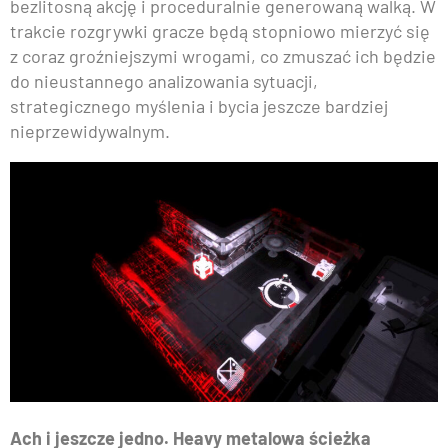
bezlitosną akcję i proceduralnie generowaną walką. W
trakcie rozgrywki gracze będą stopniowo mierzyć się
z coraz groźniejszymi wrogami, co zmuszać ich będzie
do nieustannego analizowania sytuacji,
strategicznego myślenia i bycia jeszcze bardziej
nieprzewidywalnym.
Ach i jeszcze jedno. Heavy metalowa ścieżka