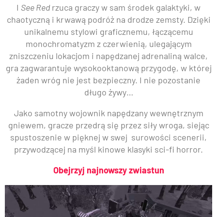
I
See Red
rzuca graczy w sam środek galaktyki, w
chaotyczną i krwawą podróż na drodze zemsty. Dzięki
unikalnemu stylowi graficznemu, łączącemu
monochromatyzm z czerwienią, ulegającym
zniszczeniu lokacjom i napędzanej adrenaliną walce,
gra zagwarantuje wysokooktanową przygodę, w której
żaden wróg nie jest bezpieczny. I nie pozostanie
długo żywy…
Jako samotny wojownik napędzany wewnętrznym
gniewem, gracze przedrą się przez siły wroga, siejąc
spustoszenie w pięknej w swej surowości scenerii,
przywodzącej na myśl kinowe klasyki sci-fi horror.
Obejrzyj najnowszy zwiastun