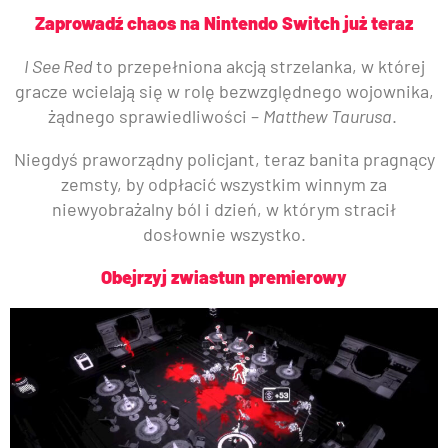
Zaprowadź chaos na Nintendo Switch już teraz
I See Red
to przepełniona akcją strzelanka, w której
gracze wcielają się w rolę bezwzględnego wojownika,
żądnego sprawiedliwości –
Matthew Taurusa
.
Niegdyś praworządny policjant, teraz banita pragnący
zemsty, by odpłacić wszystkim winnym za
niewyobrażalny ból i dzień, w którym stracił
dosłownie wszystko.
Obejrzyj zwiastun premierowy