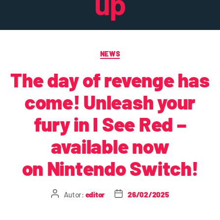
up
NEWS
The day of revenge has
come! Unleash your
fury in I See Red –
available now
on Nintendo Switch!
Autor:
editor
26/02/2025