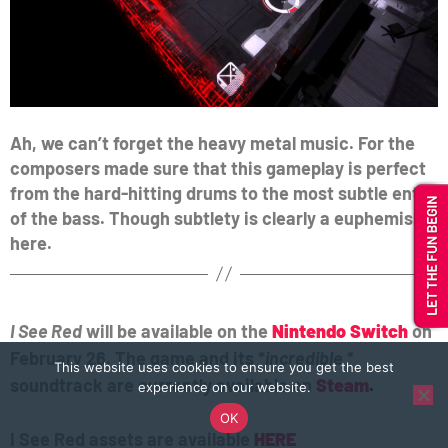
Ah, we can’t forget the heavy metal music. For the
composers made sure that this gameplay is perfect
from the hard-hitting drums to the most subtle entry
of the bass. Though subtlety is clearly a euphemism
here.
I See Red
will be available on the
Nintendo Switch
on
February 26. The game and its *
incredible *
This website uses cookies to ensure you get the best
soundtrack are currently available on
Steam
.
experience on our website.
OK
I See Red assets are available
HERE