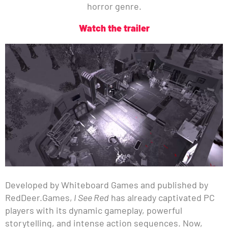
horror genre.
Watch the trailer
Developed by Whiteboard Games and published by
RedDeer.Games,
I See Red
has already captivated PC
players with its dynamic gameplay, powerful
storytelling, and intense action sequences. Now,