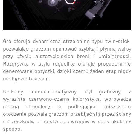
Gra oferuje dynamiczną strzelaninę typu twin-stick,
pozwalając graczom opanować szybką i płynną walkę
przy użyciu niszczycielskich broni i umiejętności.
Rozgrywka w stylu roguelike oferuje proceduralnie
generowane potyczki, dzięki czemu żaden etap nigdy
nie będzie taki sam.
Unikalny monochromatyczny styl graficzny, z
wyrazistą czerwono-czarną kolorystyką, wprowadza
mocną atmosferę, a podlegające zniszczeniu
otoczenie pozwala graczom przebijać się przez ściany
i przeszkody, unicestwiając wrogów w spektakularny
sposób.